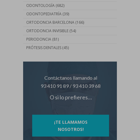
ODONTOLOGÍA
(682)
ODONTOPEDIATRÍA
(39)
ORTODONCIA BARCELONA
(166)
ORTODONCIA INVISIBLE
(54)
PERIODONCIA
(81)
PRÓTESIS DENTALES
(45)
Contáctanos llamando al
93 410 91 89
/
93 410 39 68
O si lo prefieres…
¡TE LLAMAMOS
NOSOTROS!