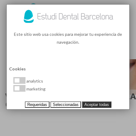
93 410 91 89
/
93 410 39 68
Este sitio web usa cookies para mejorar tu experiencia de
navegación.
MENU
PEDIR HORA
Cookies
analytics
marketing
VENTAJAS Y DESVENTAJAS DE LA
CARILLAS DE COMPOSITE
Requeridas
Seleccionadas
Aceptar todas