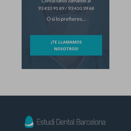
Contáctanos llamando al
93 410 91 89
/
93 410 39 68
O si lo prefieres…
¡TE LLAMAMOS
NOSOTROS!