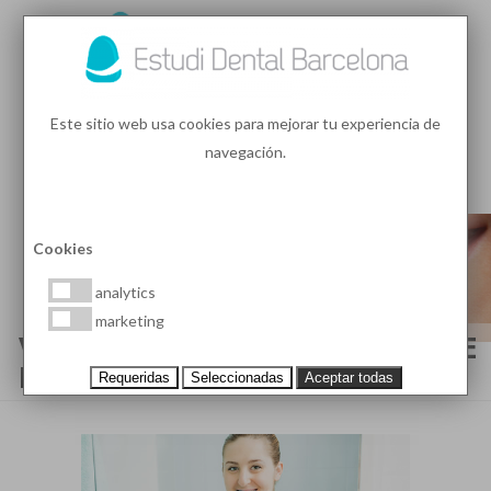
93 410 91 89
/
93 410 39 68
Este sitio web usa cookies para mejorar tu experiencia de
navegación.
MENU
PEDIR HORA
Cookies
analytics
marketing
VISITAS AL DENTISTA DURANTE
EL EMBARAZO
Requeridas
Seleccionadas
Aceptar todas