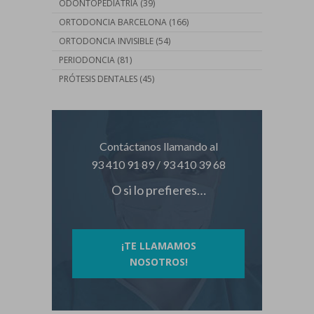
ODONTOPEDIATRÍA
(39)
ORTODONCIA BARCELONA
(166)
ORTODONCIA INVISIBLE
(54)
PERIODONCIA
(81)
PRÓTESIS DENTALES
(45)
Contáctanos llamando al
93 410 91 89
/
93 410 39 68
O si lo prefieres…
¡TE LLAMAMOS
NOSOTROS!