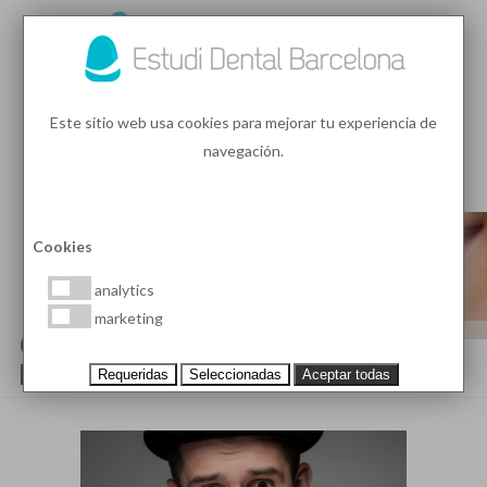
93 410 91 89
/
93 410 39 68
Este sitio web usa cookies para mejorar tu experiencia de
navegación.
MENU
PEDIR HORA
Cookies
analytics
marketing
CAUSAS Y CONSECUENCIAS DE
LOS DIENTES APIÑADOS
Requeridas
Seleccionadas
Aceptar todas