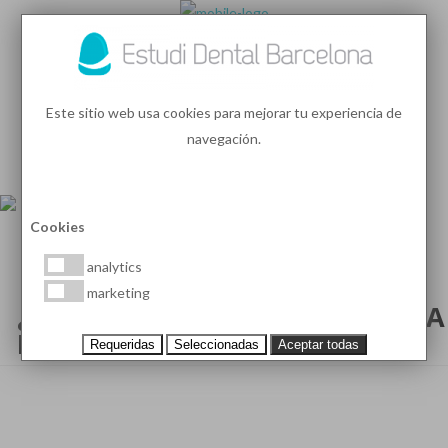
93 410 91 89
/
93 410 39 68
Este sitio web usa cookies para mejorar tu experiencia de
navegación.
MENU
PEDIR HORA
Cookies
analytics
marketing
¿CÓMO ELEGIR LA MEJOR PASTA
DE DIENTES?
Requeridas
Seleccionadas
Aceptar todas