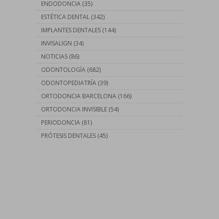
ENDODONCIA
(35)
ESTÉTICA DENTAL
(342)
IMPLANTES DENTALES
(144)
INVISALIGN
(34)
NOTICIAS
(86)
ODONTOLOGÍA
(682)
ODONTOPEDIATRÍA
(39)
ORTODONCIA BARCELONA
(166)
ORTODONCIA INVISIBLE
(54)
PERIODONCIA
(81)
PRÓTESIS DENTALES
(45)
Contáctanos llamando al
93 410 91 89
/
93 410 39 68
O si lo prefieres…