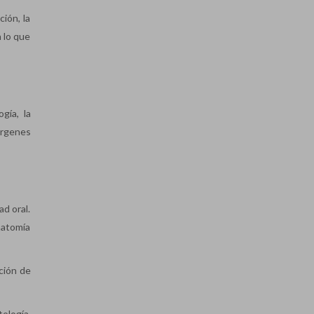
ión, la
n lo que
gía, la
árgenes
ad oral.
natomía
cción de
tología,