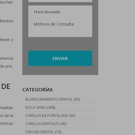
risa han
dientes
 leyes y
Por favor, deja este campo vacío.
riencia
ada uno.
 DE
CATEGORÍAS
BLANQUEAMIENTO DENTAL
(63)
ealizar
BOCA SANA
(408)
es de la
CARILLAS DE PORCELANA
(65)
ísticas
CARILLAS DENTALES
(90)
CIRUGÍA DENTAL
(76)