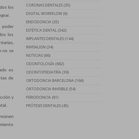
CORONAS DENTALES
(35)
dos los
DIGITAL WORKFLOW
(6)
ograr.
ENDODONCIA
(35)
a poder
ESTÉTICA DENTAL
(342)
dos los
IMPLANTES DENTALES
(144)
tarias,
INVISALIGN
(34)
n no se
NOTICIAS
(86)
ODONTOLOGÍA
(682)
zado es
ODONTOPEDIATRÍA
(39)
stas de
ORTODONCIA BARCELONA
(166)
ORTODONCIA INVISIBLE
(54)
cción y
PERIODONCIA
(81)
ntal.
PRÓTESIS DENTALES
(45)
e reúnen
amiento
Contáctanos llamando al