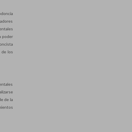
odoncia
eadores
entales
a poder
doncista
 de los
entales
lizarse
de de la
mientos