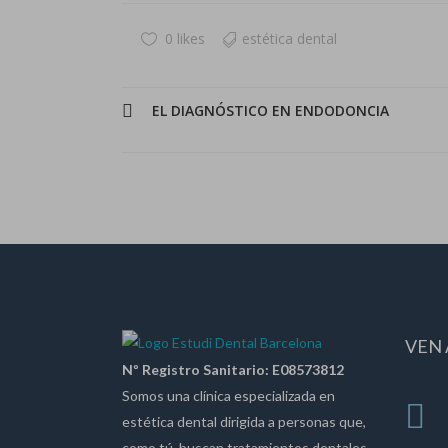
0 likes
estética dental
EL DIAGNÓSTICO EN ENDODONCIA
VEN 
Nº Registro Sanitario: E08573812
Somos una clínica especializada en
estética dental dirigida a personas que,
como tú, buscan tratamientos dentales