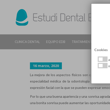
¿CÓMO PUEDO OBTENER DIEN
CLINICA DENTAL
EQUIPO EDB
TRATAMIENTOS DENTALE
Cookies
a
16 marzo, 2020
m
La mejora de los aspectos físicos son cada vez má
especialidad médica de la odontología ya que boca 
expresión facial con la que se pueden expresar emo
Por lo que una buena apariencia y una sonrisa agrad
una bonita sonrisa puede aumentar las oportunidades