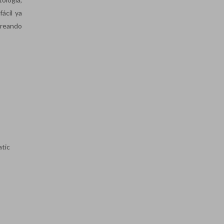
ácil ya
creando
atic