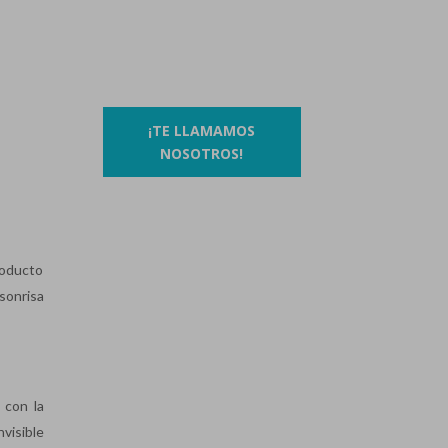
93 410 91 89
/
93 410 39 68
O si lo prefieres…
¡TE LLAMAMOS
NOSOTROS!
roducto
 sonrisa
 con la
visible