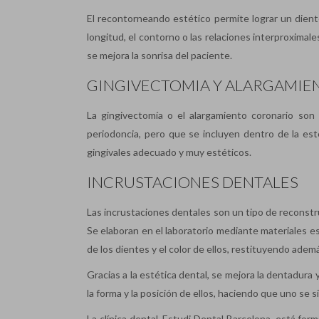
El recontorneando estético permite lograr un diente
longitud, el contorno o las relaciones interproximal
se mejora la sonrisa del paciente.
GINGIVECTOMIA Y ALARGAMIE
La gingivectomía o el alargamiento coronario son d
periodoncia, pero que se incluyen dentro de la es
gingivales adecuado y muy estéticos.
INCRUSTACIONES DENTALES
Las incrustaciones dentales son un tipo de reconstru
Se elaboran en el laboratorio mediante materiales e
de los dientes y el color de ellos, restituyendo adem
Gracias a la estética dental, se mejora la dentadura 
la forma y la posición de ellos, haciendo que uno se
La clínica dental, Estudi Dental Barcelona, está for