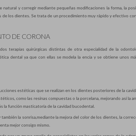
 natural y corregir mediante pequeñas modificaciones la forma, la posic
es de los dientes. Se trata de un procedimiento muy rápido y efectivo co
NTO DE CORONA
os terapias quirúrgicas distintas de otra especialidad de la odontolo
tética dental ya que con ellas se modela la encía y se obtiene unos m
cciones estéticas que se realizan en los dientes posteriores de la cavid
stéticos, como las resinas compuestas o la porcelana, mejorando así la a
ás la función masticatoria de la cavidad bucodental.
y también la sonrisa,mediante la mejora del color de los dientes, la corre
 sienta mejor consigo mismo.
mada por un grupo amplio de especialistas en las varias ramas de la odon