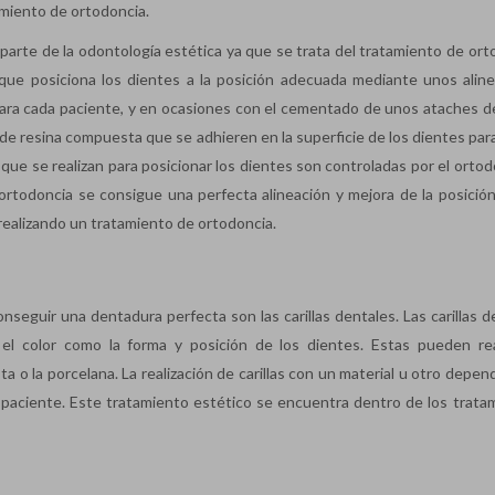
amiento de ortodoncia.
 parte de la odontología estética ya que se trata del tratamiento de ort
que posiciona los dientes a la posición adecuada mediante unos alin
para cada paciente, y en ocasiones con el cementado de unos ataches d
 de resina compuesta que se adhieren en la superficie de los dientes par
 que se realizan para posicionar los dientes son controladas por el orto
e ortodoncia se consigue una perfecta alineación y mejora de la posición
realizando un tratamiento de ortodoncia.
nseguir una dentadura perfecta son las carillas dentales. Las carillas d
el color como la forma y posición de los dientes. Estas pueden rea
 o la porcelana. La realización de carillas con un material u otro depen
el paciente. Este tratamiento estético se encuentra dentro de los trata