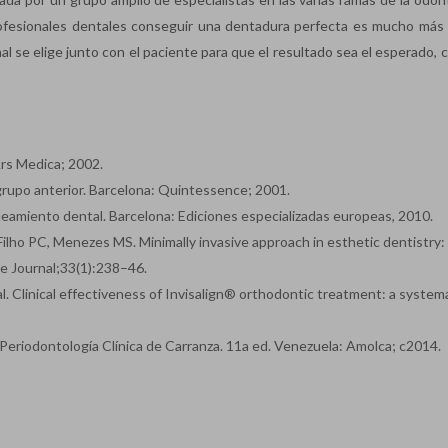
rofesionales dentales conseguir una dentadura perfecta es mucho más f
l se elige junto con el paciente para que el resultado sea el esperado, 
Ars Medica; 2002.
 grupo anterior. Barcelona: Quintessence; 2001.
eamiento dental. Barcelona: Ediciones especializadas europeas, 2010.
Filho PC, Menezes MS. Minimally invasive approach in esthetic dentistry:
e Journal;33(1):238–46.
 al. Clinical effectiveness of Invisalign® orthodontic treatment: a system
Periodontología Clínica de Carranza. 11a ed. Venezuela: Amolca; c2014.