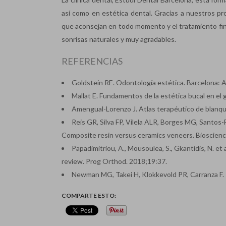
así como en estética dental. Gracias a nuestros p
que aconsejan en todo momento y el tratamiento fina
sonrisas naturales y muy agradables.
REFERENCIAS
Goldstein RE. Odontología estética. Barcelona: 
Mallat E. Fundamentos de la estética bucal en el
Amengual-Lorenzo J. Atlas terapéutico de blanqu
Reis GR, Silva FP, Vilela ALR, Borges MG, Santos-
Composite resin versus ceramics veneers. Bioscienc
Papadimitriou, A., Mousoulea, S., Gkantidis, N. et
review. Prog Orthod. 2018;19:37.
Newman MG, Takei H, Klokkevold PR, Carranza F. 
COMPARTE ESTO: