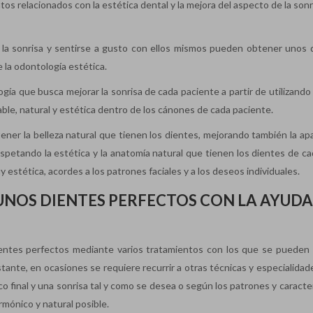
tos relacionados con la estética dental y la mejora del aspecto de la son
 la sonrisa y sentirse a gusto con ellos mismos pueden obtener unos 
e la odontología estética.
gía que busca mejorar la sonrisa de cada paciente a partir de utilizando
ble, natural y estética dentro de los cánones de cada paciente.
ener la belleza natural que tienen los dientes, mejorando también la apa
respetando la estética y la anatomía natural que tienen los dientes de c
 estética, acordes a los patrones faciales y a los deseos individuales.
NOS DIENTES PERFECTOS CON LA AYUDA
ntes perfectos mediante varios tratamientos con los que se pueden r
tante, en ocasiones se requiere recurrir a otras técnicas y especialidad
 final y una sonrisa tal y como se desea o según los patrones y caracter
rmónico y natural posible.