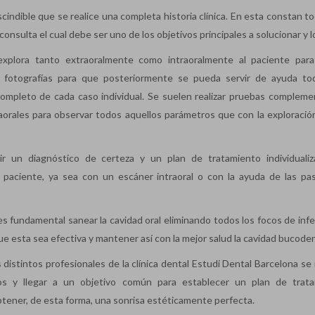
indible que se realice una completa historia clínica. En esta constan to
onsulta el cual debe ser uno de los objetivos principales a solucionar y l
e explora tanto extraoralmente como intraoralmente al paciente par
 fotografías para que posteriormente se pueda servir de ayuda to
ompleto de cada caso individual. Se suelen realizar pruebas complemen
raorales para observar todos aquellos parámetros que con la exploració
ir un diagnóstico de certeza y un plan de tratamiento individuali
 paciente, ya sea con un escáner intraoral o con la ayuda de las pa
es fundamental sanear la cavidad oral eliminando todos los focos de infe
ue esta sea efectiva y mantener así con la mejor salud la cavidad bucode
s distintos profesionales de la clínica dental Estudi Dental Barcelona s
os y llegar a un objetivo común para establecer un plan de trat
btener, de esta forma, una sonrisa estéticamente perfecta.