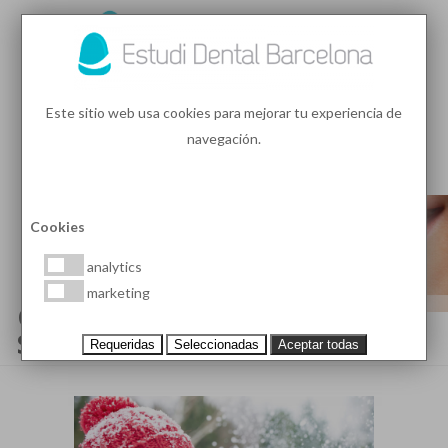
93 410 91 89
/
93 410 39 68
Este sitio web usa cookies para mejorar tu experiencia de
navegación.
MENU
PEDIR HORA
Cookies
analytics
marketing
CONSEJOS PARA CUIDAR DE TU
SONRISA EN INVIERNO
Requeridas
Seleccionadas
Aceptar todas