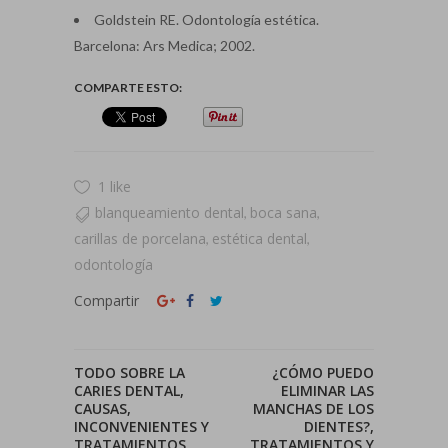
Goldstein RE. Odontología estética.
Barcelona: Ars Medica; 2002.
COMPARTE ESTO:
1 like
blanqueamiento dental
boca sana
,
,
carillas de porcelana
estética dental
,
,
odontología
Compartir
TODO SOBRE LA
¿CÓMO PUEDO
CARIES DENTAL,
ELIMINAR LAS
CAUSAS,
MANCHAS DE LOS
INCONVENIENTES Y
DIENTES?,
TRATAMIENTOS
TRATAMIENTOS Y