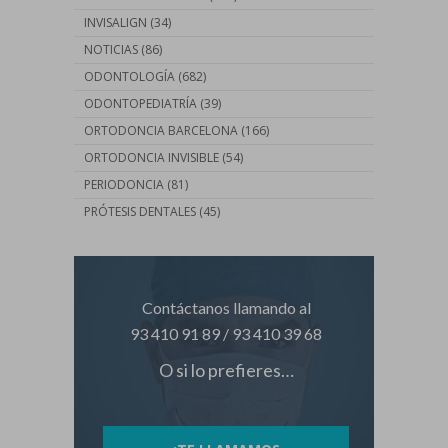
INVISALIGN
(34)
NOTICIAS
(86)
ODONTOLOGÍA
(682)
ODONTOPEDIATRÍA
(39)
ORTODONCIA BARCELONA
(166)
ORTODONCIA INVISIBLE
(54)
PERIODONCIA
(81)
PRÓTESIS DENTALES
(45)
Contáctanos llamando al
93 410 91 89
/
93 410 39 68
O si lo prefieres…