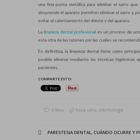
una fina punta metálica para eliminar el sarro que
desprende el aparato permiten eliminar el sarro y, po
evitar el calentamiento del diente y del aparato.
La
limpieza dental profesional
es un proceso de uno
esta otra de las razones por las cuales se recomienda
En definitiva, la limpieza dental tiene como principa
posible eliminar mediante las técnicas higiénicas 
pacientes.
COMPARTE ESTO:
0 likes
boca sana
odontología
,
PARESTESIA DENTAL, CUÁNDO OCURRE Y P