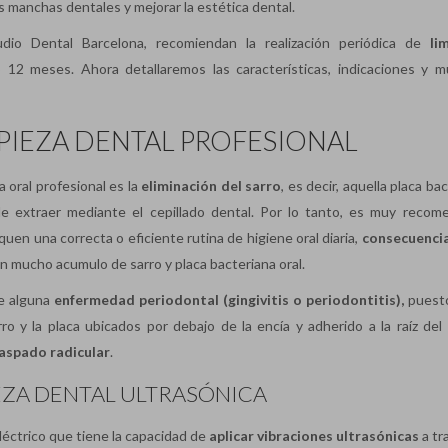
as manchas dentales y mejorar la estética dental.
udio Dental Barcelona, recomiendan la realización periódica de
li
 12 meses. Ahora detallaremos las características, indicaciones y mú
MPIEZA DENTAL PROFESIONAL
za oral profesional es la
eliminación del sarro
, es decir, aquella placa ba
de extraer mediante el cepillado dental. Por lo tanto, es muy recom
en una correcta o eficiente rutina de higiene oral diaria,
consecuenci
 mucho acumulo de sarro y placa bacteriana oral.
e alguna
enferme
dad periodontal (gingivitis o
periodontitis),
puesto
o y la placa ubicados por debajo de la encía y adherido a la raíz del 
aspado radicular
.
IEZA DENTAL ULTRASÓNICA
eléctrico que tiene la capacidad de
aplicar vibraciones ultrasónicas
a tr