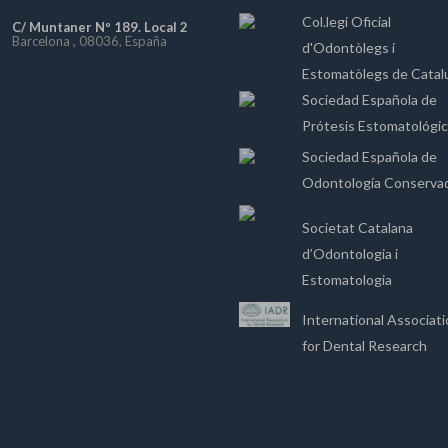
Col.legi Oficial
C/ Muntaner Nº 189. Local 2
Barcelona , 08036, España
d'Odontòlegs i
Estomatòlegs de Catal
Sociedad Española de
Prótesis Estomatológi
Sociedad Española de
Odontología Conserva
Societat Catalana
d’Odontologia i
Estomatologia
International Associat
for Dental Research