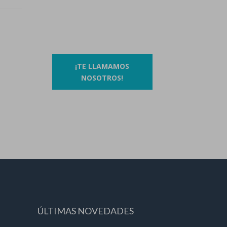
93 410 91 89
/
93 410 39 68
O si lo prefieres…
¡TE LLAMAMOS
NOSOTROS!
ÚLTIMAS NOVEDADES