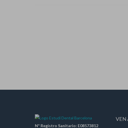
VEN 
Nº Registro Sanitario: E08573812