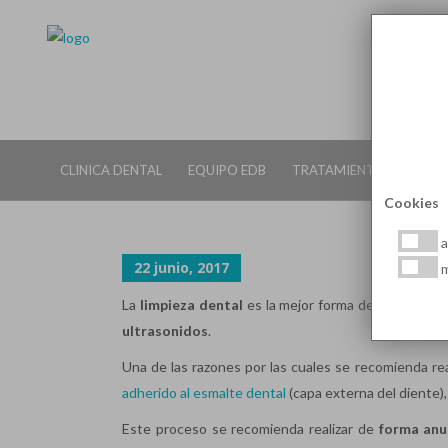
¿EN QUÉ CONSISTE LA LIMPI
CLINICA DENTAL
EQUIPO EDB
TRATAMIENTOS DENTALE
Cookies
a
22 junio, 2017
m
La
limpieza dental
es la mejor forma de prevenir la
ultrasonidos
.
Una de las razones por las cuales se recomienda real
adherido al esmalte dental
(capa externa del diente),
Este proceso se recomienda realizar de
forma anu