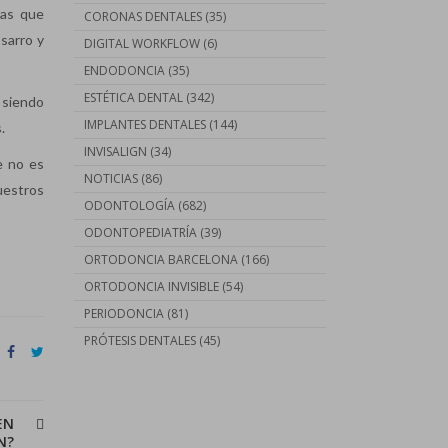
cas que
CORONAS DENTALES
(35)
 sarro y
DIGITAL WORKFLOW
(6)
ENDODONCIA
(35)
ESTÉTICA DENTAL
(342)
, siendo
IMPLANTES DENTALES
(144)
.
INVISALIGN
(34)
e no es
NOTICIAS
(86)
estros
ODONTOLOGÍA
(682)
ODONTOPEDIATRÍA
(39)
ORTODONCIA BARCELONA
(166)
ORTODONCIA INVISIBLE
(54)
PERIODONCIA
(81)
PRÓTESIS DENTALES
(45)
EN
Contáctanos llamando al
N?