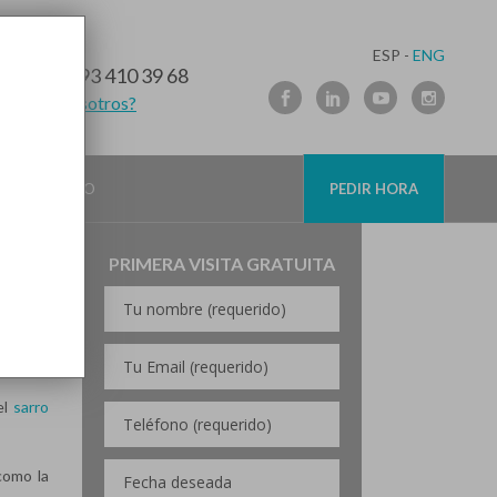
ESP -
ENG
10 91 89
/
93 410 39 68
lamamos nosotros?
DO ES NECESARIA?
CONTACTO
PEDIR HORA
PRIMERA VISITA GRATUITA
ato de
el
sarro
como la