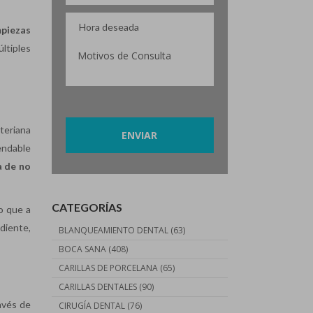
mpiezas
ltiples
Por favor, deja este campo vacío.
cteriana
endable
a de no
CATEGORÍAS
 que a
diente,
BLANQUEAMIENTO DENTAL
(63)
BOCA SANA
(408)
CARILLAS DE PORCELANA
(65)
CARILLAS DENTALES
(90)
avés de
CIRUGÍA DENTAL
(76)