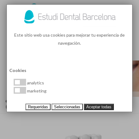
93 410 91 89
/
93 410 39 68
Este sitio web usa cookies para mejorar tu experiencia de
navegación.
MENU
PEDIR HORA
Cookies
analytics
marketing
¿CUÁNDO ES NECESARIO
CAMBIAR UN PUENTE DENTAL?
Requeridas
Seleccionadas
Aceptar todas