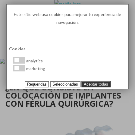
Este sitio web usa cookies para mejorar tu experiencia de
navegación.
93 410 91 89
/
93 410 39 68
MENU
PEDIR HORA
Cookies
analytics
marketing
¿EN QUÉ CONSISTE LA
Requeridas
Seleccionadas
Aceptar todas
COLOCACIÓN DE IMPLANTES
CON FÉRULA QUIRÚRGICA?