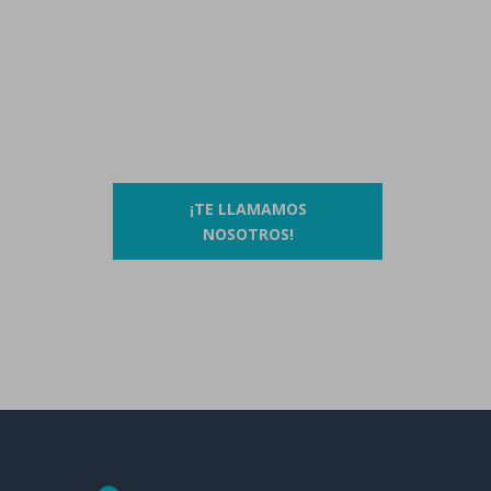
Contáctanos llamando al
93 410 91 89
/
93 410 39 68
O si lo prefieres…
¡TE LLAMAMOS
NOSOTROS!