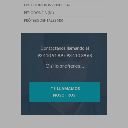
ORTODONCIA INVISIBLE
(54)
PERIODONCIA
(81)
PRÓTESIS DENTALES
(45)
Contáctanos llamando al
93 410 91 89
/
93 410 39 68
O si lo prefieres…
¡TE LLAMAMOS
NOSOTROS!