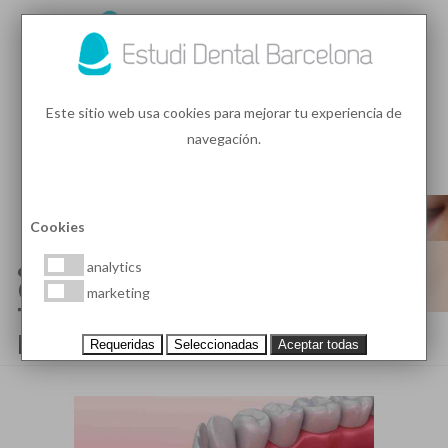
93 410 91 89
/
93 410 39 68
Este sitio web usa cookies para mejorar tu experiencia de
navegación.
MENU
PEDIR HORA
Cookies
¿EN QUÉ CONSISTEN LAS
analytics
CARILLAS DENTALES SIN
marketing
TALLADO Y CUÁNDO SE
INDICAN?
Requeridas
Seleccionadas
Aceptar todas