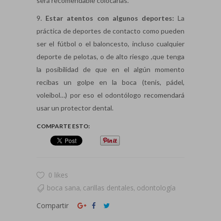
será recomendable colocarlas.
9.
Estar atentos con algunos deportes:
La
práctica de deportes de contacto como pueden
ser el fútbol o el baloncesto, incluso cualquier
deporte de pelotas, o de alto riesgo ,que tenga
la posibilidad de que en el algún momento
recibas un golpe en la boca (tenis, pádel,
voleibol…) por eso el odontólogo recomendará
usar un protector dental.
COMPARTE ESTO:
0 likes
boca sana
carillas dentales
odontología
,
,
Compartir