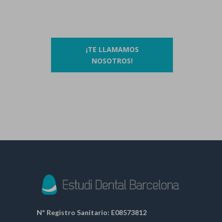
O si lo prefieres…
¡TE LLAMAMOS
NOSOTROS!
Nº Registro Sanitario: E08573812