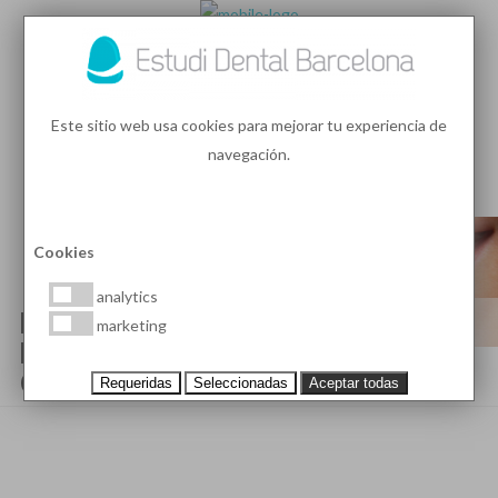
93 410 91 89
/
93 410 39 68
Este sitio web usa cookies para mejorar tu experiencia de
navegación.
MENU
PEDIR HORA
Cookies
analytics
HÁBITOS QUE PUEDEN DAÑAR
marketing
LAS CARILLAS DENTALES,
CONSEJOS PARA CUIDARLAS
Requeridas
Seleccionadas
Aceptar todas