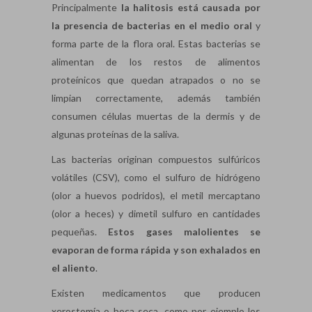
Principalmente
la halitosis está causada por
la presencia de bacterias en el medio oral
y
forma parte de la flora oral. Estas bacterias se
alimentan de los restos de alimentos
proteínicos que quedan atrapados o no se
limpian correctamente, además también
consumen células muertas de la dermis y de
algunas proteínas de la saliva.
Las bacterias originan compuestos sulfúricos
volátiles (CSV), como el sulfuro de hidrógeno
(olor a huevos podridos), el metil mercaptano
(olor a heces) y dimetil sulfuro en cantidades
pequeñas.
Estos gases malolientes se
evaporan de forma rápida y son exhalados en
el aliento
.
Existen medicamentos que producen
xerostomía o boca seca, como por ejemplo los