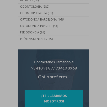
NOTICIAS
(86)
ODONTOLOGÍA
(682)
ODONTOPEDIATRÍA
(39)
ORTODONCIA BARCELONA
(166)
ORTODONCIA INVISIBLE
(54)
PERIODONCIA
(81)
PRÓTESIS DENTALES
(45)
Contáctanos llamando al
93 410 91 89
/
93 410 39 68
O si lo prefieres…
¡TE LLAMAMOS
NOSOTROS!