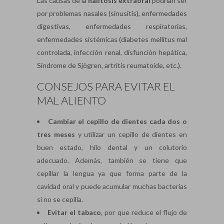
Las causas de la
halitosis extraoral
podrían ser
por problemas nasales (sinusitis), enfermedades
digestivas, enfermedades respiratorias,
enfermedades sistémicas (diabetes mellitus mal
controlada, infección renal, disfunción hepática,
Síndrome de Sjögren, artritis reumatoide, etc.).
CONSEJOS PARA EVITAR EL
MAL ALIENTO
Cambiar el cepillo de dientes cada dos o
tres meses
y utilizar un cepillo de dientes en
buen estado, hilo dental y un colutorio
adecuado. Además, también se tiene que
cepillar la lengua ya que forma parte de la
cavidad oral y puede acumular muchas bacterias
si no se cepilla.
Evitar el tabaco
, por que reduce el flujo de