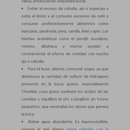
saliva, produciendo sequedad bucal.
Evitar el exceso de cebolla, ajo o especias y
evita el limón y el consumo excesivo de café y
consume preferentemente alimentos como
manzana, zanahoria, pera, sandía, kiwi y apio. Las
hierbas aromáticas como el perejil, eucalipto,
romero, albahaca y menta ayudan a
contrarrestar el efecto de comidas con mucho
ajo o cebolla.
Para el buen aliento, consumir yogur, ya que
disminuye la cantidad de sulfuro de hidrógeno
presente en la boca; queso, especialmente
Cheddar, cuya grasa combate los ácidos de las
comidas y equilibra el pH, y jengibre en trozos
pequeños, que neutraliza los olores que genera
la boca.
Beber agua abundante. Es imprescindible,
porque el mal aliento
tiene relación con la