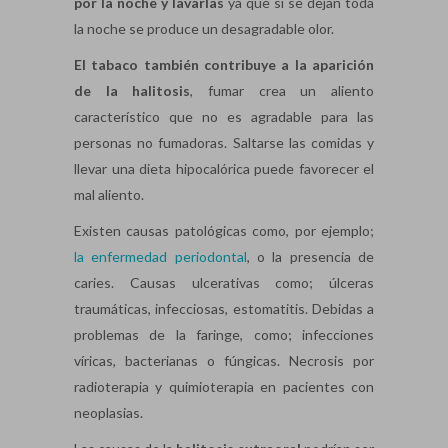
por la noche y lavarlas
ya que si se dejan toda
la noche se produce un desagradable olor.
El tabaco también contribuye a la aparición
de la halitosis
, fumar crea un aliento
característico que no es agradable para las
personas no fumadoras. Saltarse las comidas y
llevar una dieta hipocalórica puede favorecer el
mal aliento.
Existen causas patológicas como, por ejemplo;
la enfermedad periodontal
, o la presencia de
caries. Causas ulcerativas como; úlceras
traumáticas, infecciosas, estomatitis. Debidas a
problemas de la faringe, como; infecciones
víricas, bacterianas o fúngicas. Necrosis por
radioterapia y quimioterapia en pacientes con
neoplasias.