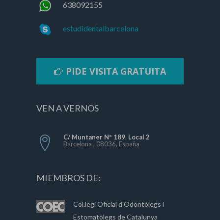
638092155
estudidentalbarcelona
PIDE VISITA GRATUITA
VEN A VERNOS
C/ Muntaner Nº 189. Local 2
Barcelona , 08036, España
MIEMBROS DE:
Col.legi Oficial d'Odontòlegs i
Estomatòlegs de Catalunya