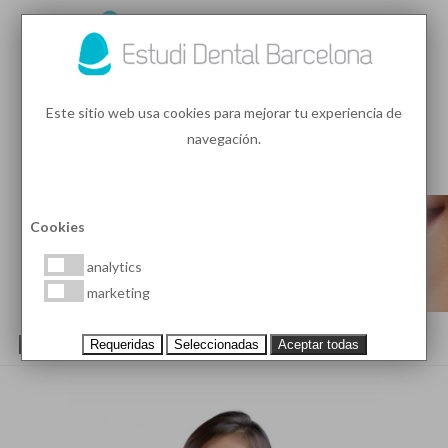
93 410 91 89
/
93 410 39 68
Este sitio web usa cookies para mejorar tu experiencia de
navegación.
MENU
PEDIR HORA
Cookies
analytics
marketing
HALITOSIS O MAL ALIENTO
Requeridas
Seleccionadas
Aceptar todas