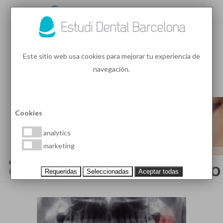
93 410 91 89
/
93 410 39 68
Este sitio web usa cookies para mejorar tu experiencia de
navegación.
MENU
PEDIR HORA
Cookies
analytics
marketing
¿QUÉ ES UN HEMANGIOMA
ORAL? CAUSAS Y TRATAMIENTO
Requeridas
Seleccionadas
Aceptar todas