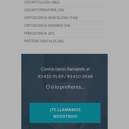
ODONTOLOGÍA
(682)
ODONTOPEDIATRÍA
(39)
ORTODONCIA BARCELONA
(166)
ORTODONCIA INVISIBLE
(54)
PERIODONCIA
(81)
PRÓTESIS DENTALES
(45)
Contáctanos llamando al
93 410 91 89
/
93 410 39 68
O si lo prefieres…
¡TE LLAMAMOS
NOSOTROS!