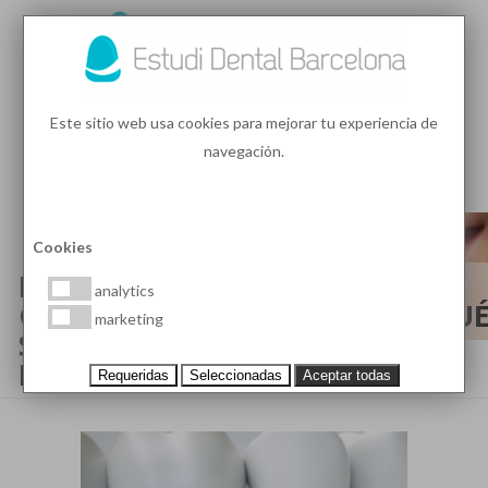
93 410 91 89
/
93 410 39 68
Este sitio web usa cookies para mejorar tu experiencia de
navegación.
MENU
PEDIR HORA
Cookies
IMPLANTES DENTALES DE
analytics
CERÁMICA Y DE CIRCONIO, ¿QU
marketing
SON Y CUÁNDO ESTÁN
INDICADOS?
Requeridas
Seleccionadas
Aceptar todas