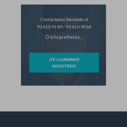
Contáctanos llamando al
93 410 91 89
/
93 410 39 68
O si lo prefieres…
¡TE LLAMAMOS
NOSOTROS!