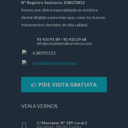
Nº Registro Sanitario: E08573812
Somos una clínica especializada en estética
dental dirigida a personas que, como tú, buscan
tratamientos dentales de alta calidad.
93 410 91 89
/
93 410 39 68
info@estudidentalbarcelona.com
638092155
estudidentalbarcelona
PIDE VISITA GRATUITA
VEN A VERNOS
C/ Muntaner Nº 189. Local 2
Barcelona , 08036, España