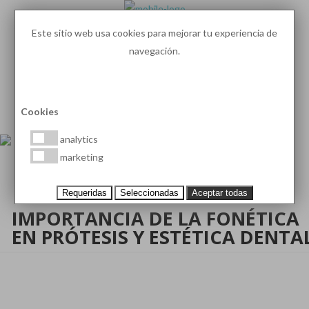
Este sitio web usa cookies para mejorar tu experiencia de
navegación.
93 410 91 89
/
93 410 39 68
MENU
PEDIR HORA
Cookies
analytics
marketing
Requeridas
Seleccionadas
Aceptar todas
IMPORTANCIA DE LA FONÉTICA
EN PRÓTESIS Y ESTÉTICA DENTA