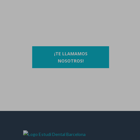
Contáctanos llamando al
93 410 91 89
/
93 410 39 68
O si lo prefieres…
¡TE LLAMAMOS
NOSOTROS!