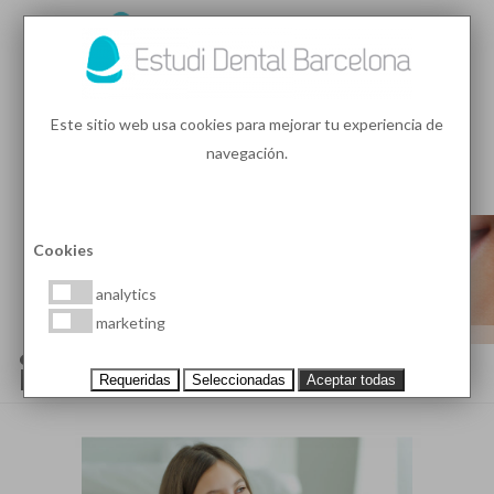
93 410 91 89
/
93 410 39 68
Este sitio web usa cookies para mejorar tu experiencia de
navegación.
MENU
PEDIR HORA
Cookies
analytics
marketing
¿QUÉ ES LA ORTODONCIA
INTERCEPTIVA?
Requeridas
Seleccionadas
Aceptar todas