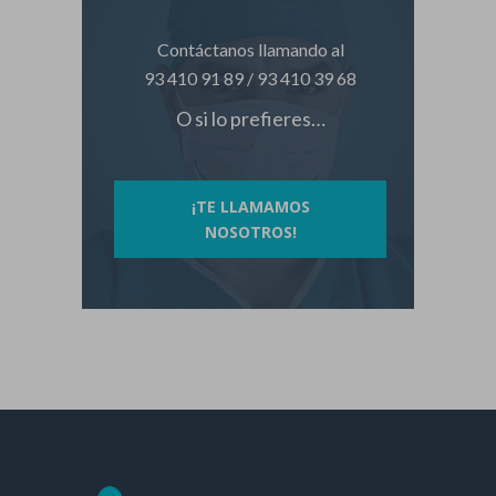
Contáctanos llamando al
93 410 91 89
/
93 410 39 68
O si lo prefieres…
¡TE LLAMAMOS
NOSOTROS!