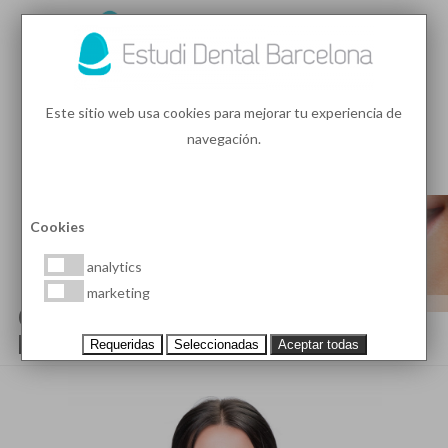
93 410 91 89
/
93 410 39 68
Este sitio web usa cookies para mejorar tu experiencia de
navegación.
MENU
PEDIR HORA
Cookies
analytics
marketing
QUÉ ES LA ORTODONCIA
INVISIBLE CLEAR ALIGNER
Requeridas
Seleccionadas
Aceptar todas