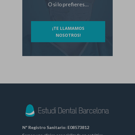
O si lo prefieres…
¡TE LLAMAMOS
NOSOTROS!
Nº Registro Sanitario: E08573812