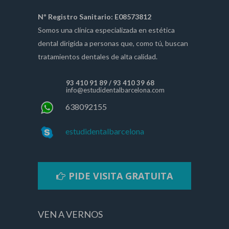
Nº Registro Sanitario: E08573812
Somos una clínica especializada en estética
dental dirigida a personas que, como tú, buscan
tratamientos dentales de alta calidad.
93 410 91 89
/
93 410 39 68
info@estudidentalbarcelona.com
638092155
estudidentalbarcelona
PIDE VISITA GRATUITA
VEN A VERNOS