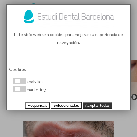
93 410 91 89
/
93 410 39 68
Este sitio web usa cookies para mejorar tu experiencia de
navegación.
MENU
PEDIR HORA
Cookies
analytics
LLAGAS Y AMPOLLAS EN LA
marketing
BOCA, ¿POR QUÉ SALEN Y CÓM
CURARLAS?
Requeridas
Seleccionadas
Aceptar todas