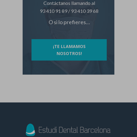
Contáctanos llamando al
93 410 91 89
/
93 410 39 68
O si lo prefieres…
¡TE LLAMAMOS
NOSOTROS!