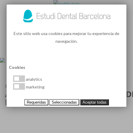
93 410 91 89
/
93 410 39 68
Este sitio web usa cookies para mejorar tu experiencia de
navegación.
MENU
PEDIR HORA
Cookies
analytics
ORTODONCIA FIJA CON
marketing
APARATOLOGÍA DE BRACKETS D
PORCELANA
Requeridas
Seleccionadas
Aceptar todas