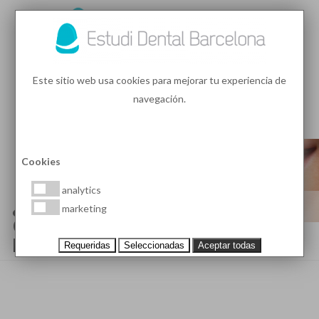
93 410 91 89
/
93 410 39 68
Este sitio web usa cookies para mejorar tu experiencia de
navegación.
MENU
PEDIR HORA
Cookies
analytics
¿POR QUÉ ES IMPORTANTE
marketing
CONSERVAR LOS DIENTES
NATURALES?
Requeridas
Seleccionadas
Aceptar todas