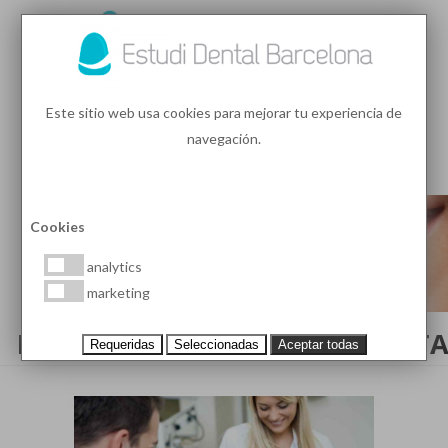
93 410 91 89
/
93 410 39 68
Este sitio web usa cookies para mejorar tu experiencia de
navegación.
MENU
PEDIR HORA
Cookies
analytics
marketing
PRIMERA VISITA EN EL DENTIST
Requeridas
Seleccionadas
Aceptar todas