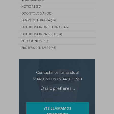
NOTICIAS
(86)
ODONTOLOGÍA
(682)
ODONTOPEDIATRÍA
(39)
ORTODONCIA BARCELONA
(166)
ORTODONCIA INVISIBLE
(54)
PERIODONCIA
(81)
PRÓTESIS DENTALES
(45)
Contáctanos llamando al
93 410 91 89
/
93 410 39 68
O si lo prefieres…
¡TE LLAMAMOS