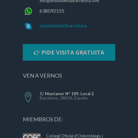
info@estudidentalbarcelona.com
638092155
estudidentalbarcelona
PIDE VISITA GRATUITA
VEN A VERNOS
C/ Muntaner Nº 189. Local 2
Barcelona , 08036, España
MIEMBROS DE:
Col.legi Oficial d'Odontòlegs i