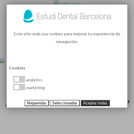
93 410 91 89
/
93 410 39 68
Este sitio web usa cookies para mejorar tu experiencia de
navegación.
MENU
PEDIR HORA
Cookies
analytics
marketing
¿QUÉ ES EL ANÁLISIS OCLUSAL?
Requeridas
Seleccionadas
Aceptar todas