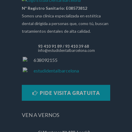
Nº Registro Sanitario: E08573812
Somos una clínica especializada en estética
dental dirigida a personas que, como tú, buscan
tratamientos dentales de alta calidad.
93 410 91 89
/
93 410 39 68
info@estudidentalbarcelona.com
638092155
estudidentalbarcelona
PIDE VISITA GRATUITA
VEN A VERNOS