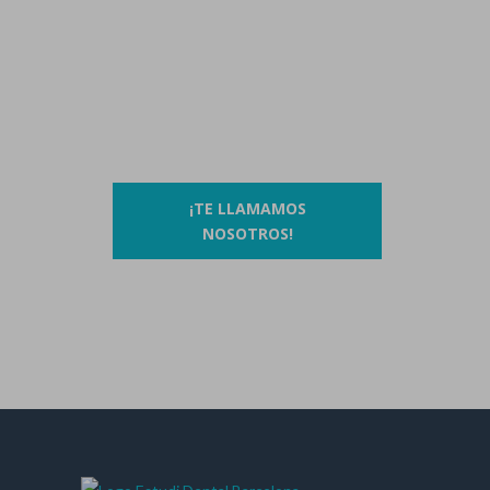
Contáctanos llamando al
93 410 91 89
/
93 410 39 68
O si lo prefieres…
¡TE LLAMAMOS
NOSOTROS!