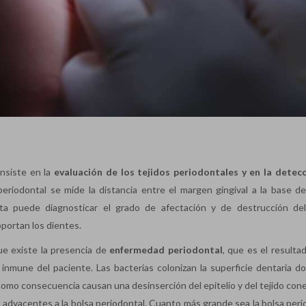
nsiste en la
evaluación de los tejidos periodontales y en la detec
eriodontal se mide la distancia entre el margen gingival a la base de
sta puede diagnosticar el grado de afectación y de destrucción del
oportan los dientes.
ue existe la presencia de
enfermedad periodontal
, que es el resulta
inmune del paciente. Las bacterias colonizan la superficie dentaria d
 como consecuencia causan una desinserción del epitelio y del tejido con
 adyacentes a la bolsa periodontal. Cuanto más grande sea la bolsa peri