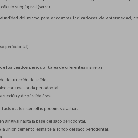
cálculo subgingival (sarro).
rofundidad del mismo para
encontrar indicadores de enfermedad
, e
sa periodontal)
 de los tejidos periodontales
de diferentes maneras:
 de destrucción de tejidos
ínico con una sonda periodontal
strucción y de pérdida ósea.
riodontales
, con ellas podemos evaluar:
n gingival hasta la base del saco periodontal.
de la unión cemento-esmalte al fondo del saco periodontal.
a.