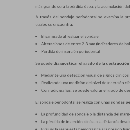
más grande será la pérdida ósea, y la acumulación del 
A través del sondaje periodontal se examina la p
cuales se encuentra:
El sangrado al realizar el sondaje
Alteraciones de entre 2-3 mm (indicadores de bol
Pérdida de inserción periodontal
Se puede
diagnosticar el grado de la destrucción
Mediante una detección visual de signos clínicos
Realizando una medición del nivel de inserción cl
Con radiografías, se puede valorar el grado de de
El sondaje periodontal se realiza con unas
sondas pe
La profundidad de sondaje o la distancia del marge
La pérdida de inserción clínica o la distancia des
Evaluar la respuesta hemorrágica a la presión físic