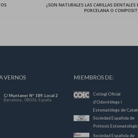
TOS
¿SON NATURALES LAS CARILLAS DENTALES 
PORCELANA O COMPOSIT
A VERNOS
MIEMBROS DE:
Col.legi Oficial
C/ Muntaner Nº 189. Local 2
Barcelona , 08036, España
d'Odontòlegs i
Estomatòlegs de Catal
Sociedad Española de
Prótesis Estomatológi
Sociedad Española de