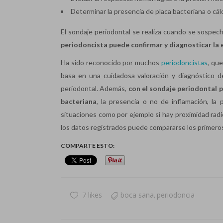
Determinar la presencia de placa bacteriana o cál
El sondaje periodontal se realiza cuando se sospec
periodoncista puede confirmar y diagnosticar la
Ha sido reconocido por muchos
periodoncistas
, qu
basa en una cuidadosa valoración y diagnóstico de
periodontal. Además,
con el sondaje periodontal p
bacteriana
, la presencia o no de inflamación, la 
situaciones como por ejemplo si hay proximidad radicu
los datos registrados puede compararse los primeros 
COMPARTE ESTO:
7 likes
boca sana
periodoncia
,