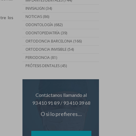
IMPLANTES DENTALES
(144)
INVISALIGN
(34)
NOTICIAS
(86)
ntre los
ODONTOLOGÍA
(682)
ODONTOPEDIATRÍA
(39)
ORTODONCIA BARCELONA
(166)
ORTODONCIA INVISIBLE
(54)
PERIODONCIA
(81)
PRÓTESIS DENTALES
(45)
Contáctanos llamando al
93 410 91 89
/
93 410 39 68
O si lo prefieres…