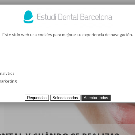
93 4
¿Te l
Este sitio web usa cookies para mejorar tu experiencia de navegación.
S EN BARCELONA
CASOS CLÍNICOS
TESTIMONIOS
PRECIOS
nalytics
arketing
Requeridas
Seleccionadas
Aceptar todas