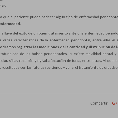
culo.
ha que el paciente puede padecer algún tipo de enfermedad periodontal
 enfermedad
.
e la llave del éxito de un buen tratamiento ante una enfermedad periodo
 varias características de la enfermedad periodontal, entre ellas el 
odremos registrar las mediciones de la cantidad y distribución de l
profundidad de las bolsas periodontales, si existe movilidad dental y 
lar, si hay recesión gingival, afectación de furca, entre otras. Al qued
resultados con las futuras revisiones y ver si el tratamiento es efectivo
Compartir