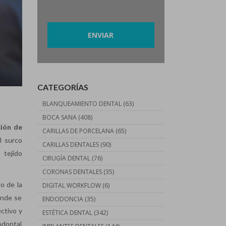
Por favor, deja este campo vacío.
CATEGORÍAS
BLANQUEAMIENTO DENTAL
(63)
BOCA SANA
(408)
ción de
CARILLAS DE PORCELANA
(65)
l surco
CARILLAS DENTALES
(90)
 tejido
CIRUGÍA DENTAL
(76)
CORONAS DENTALES
(35)
do de la
DIGITAL WORKFLOW
(6)
onde se
ENDODONCIA
(35)
ectivo y
ESTÉTICA DENTAL
(342)
odontal