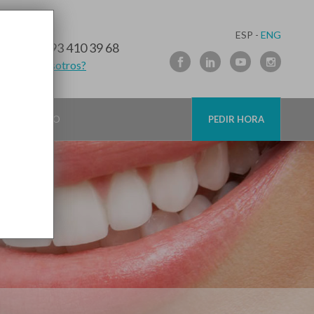
ESP -
ENG
10 91 89
/
93 410 39 68
lamamos nosotros?
CONTACTO
PEDIR HORA