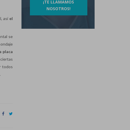
¡TE LLAMAMOS
NOSOTROS!
, así
el
ntal se
sondaje
a placa
ciertas
ar todos
.