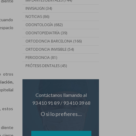
IMPLANTES DENTALES
(144)
 diente
INVISALIGN
(34)
NOTICIAS
(86)
 cuando
ODONTOLOGÍA
(682)
 espacio
ODONTOPEDIATRÍA
(39)
ORTODONCIA BARCELONA
(166)
ORTODONCIA INVISIBLE
(54)
PERIODONCIA
(81)
PRÓTESIS DENTALES
(45)
e otros
iación,
pitelial
Contáctanos llamando al
93 410 91 89
/
93 410 39 68
, estos
O si lo prefieres…
 diente
 cierre