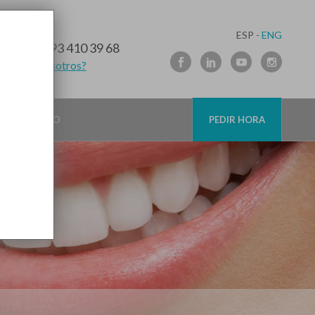
ESP -
ENG
10 91 89
/
93 410 39 68
lamamos nosotros?
CONTACTO
PEDIR HORA