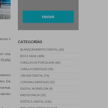
Por favor, deja este campo vacío.
vatura o
CATEGORÍAS
BLANQUEAMIENTO DENTAL
(63)
con una
BOCA SANA
(408)
(70,6%)
CARILLAS DE PORCELANA
(65)
CARILLAS DENTALES
(90)
amiento
CIRUGÍA DENTAL
(76)
ción. De
CORONAS DENTALES
(35)
 normal.
DIGITAL WORKFLOW
(6)
viación
ENDODONCIA
(35)
ESTÉTICA DENTAL
(342)