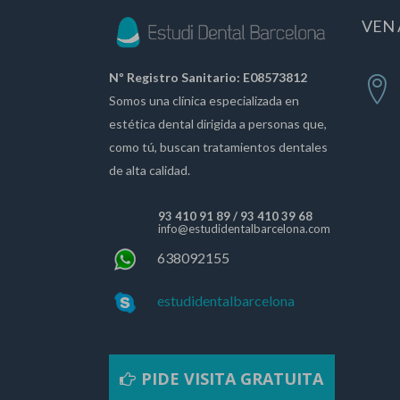
VEN 
Nº Registro Sanitario: E08573812
Somos una clínica especializada en
estética dental dirigida a personas que,
como tú, buscan tratamientos dentales
de alta calidad.
93 410 91 89
/
93 410 39 68
info@estudidentalbarcelona.com
638092155
estudidentalbarcelona
PIDE VISITA GRATUITA