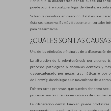
Por lo que
la dilaceración dental puede entende
puede ocurrir en cualquier lugar del diente, en toda 
Si bien la curvatura en dirección distal es una cara
ésta sea excesiva. Es más frecuente en cordales infer
para desarrollarse.
¿CUÁLES SON LAS CAUSAS
Una de las etiologías principales de la dilaceración d
La alteración de la odontogénesis por algunos tr
procesos patológicos o anomalías dentales y maxi
desencadenado por noxas traumáticas o por o
de Hertwig, dando lugar a un movimiento de la corona
Existen otros procesos que pueden dar como secuel
procesos son las infecciones crónicas de loas dien
La dilaceración dental también puede producirse
permanente no pueda realizar su erupción normal