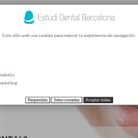
93 4
¿Te l
Este sitio web usa cookies para mejorar tu experiencia de navegación.
S EN BARCELONA
CASOS CLÍNICOS
TESTIMONIOS
PRECIOS
nalytics
arketing
Requeridas
Seleccionadas
Aceptar todas