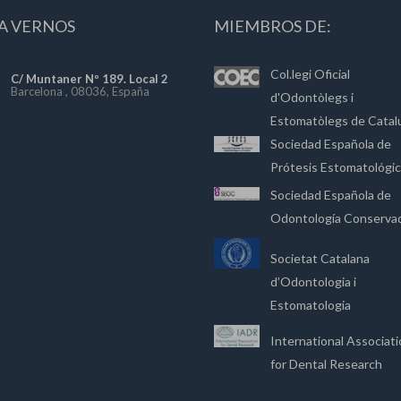
A VERNOS
MIEMBROS DE:
Col.legi Oficial
C/ Muntaner Nº 189. Local 2
Barcelona , 08036, España
d'Odontòlegs i
Estomatòlegs de Catal
Sociedad Española de
Prótesis Estomatológi
Sociedad Española de
Odontología Conserva
Societat Catalana
d’Odontologia i
Estomatologia
International Associat
for Dental Research