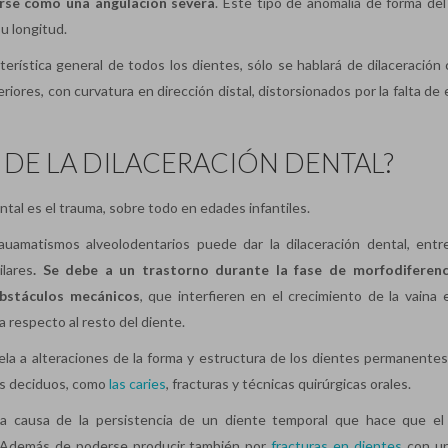
rse como una angulación severa
. Este tipo de anomalía de forma del
su longitud.
cterística general de todos los dientes, sólo se hablará de dilaceración
iores, con curvatura en dirección distal, distorsionados por la falta de
 DE LA DILACERACIÓN DENTAL?
ental es el trauma, sobre todo en edades infantiles.
auamatismos alveolodentarios puede dar la dilaceración dental, entr
lares
. Se debe a un trastorno durante la fase de morfodiferenc
bstáculos mecánicos
, que interfieren en el crecimiento de la vaina e
 respecto al resto del diente.
a a alteraciones de la forma y estructura de los dientes permanentes
tes deciduos, como
las caries
, fracturas y técnicas quirúrgicas orales.
 a causa de la persistencia de un diente temporal que hace que el
. Además de poderse producir también por
fracturas en dientes
con un