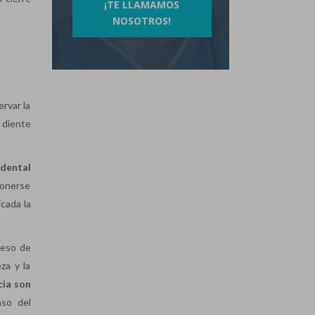
¡TE LLAMAMOS
NOSOTROS!
ervar la
l diente
 dental
ponerse
cada la
ceso de
za y la
cia son
aso del