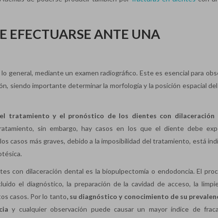
E EFECTUARSE ANTE UNA
r lo general, mediante un examen radiográfico. Este es esencial para obs
ión, siendo importante determinar la morfología y la posición espacial de
el tratamiento y el pronóstico de los dientes con dilaceración
tratamiento, sin embargo, hay casos en los que el diente debe ex
s casos más graves, debido a la imposibilidad del tratamiento, está indi
otésica.
entes con dilaceración dental es la biopulpectomía o endodoncia. El pro
ido el diagnóstico, la preparación de la cavidad de acceso, la limpie
tos casos. Por lo tanto
, su diagnóstico y conocimiento de su prevalen
cia
y cualquier observación puede causar un mayor índice de frac