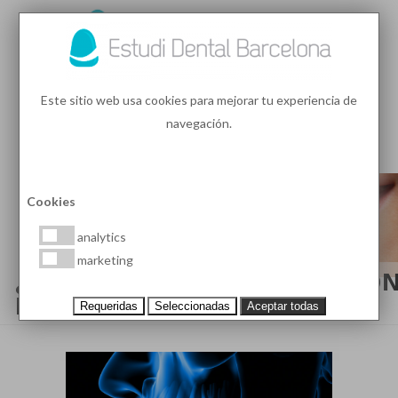
93 410 91 89
/
93 410 39 68
Este sitio web usa cookies para mejorar tu experiencia de
navegación.
MENU
PEDIR HORA
Cookies
analytics
marketing
¿QUÉ ES LA OSTEOINTEGRACIÓ
DE LOS IMPLANTES DENTALES?
Requeridas
Seleccionadas
Aceptar todas