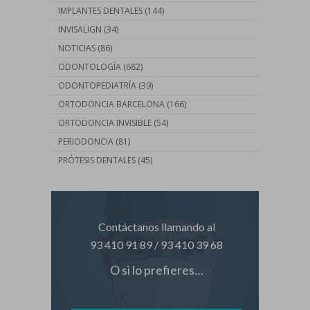
IMPLANTES DENTALES
(144)
INVISALIGN
(34)
NOTICIAS
(86)
ODONTOLOGÍA
(682)
ODONTOPEDIATRÍA
(39)
ORTODONCIA BARCELONA
(166)
ORTODONCIA INVISIBLE
(54)
PERIODONCIA
(81)
PRÓTESIS DENTALES
(45)
Contáctanos llamando al
93 410 91 89
/
93 410 39 68
O si lo prefieres…