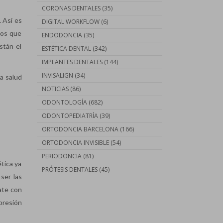
CORONAS DENTALES
(35)
. Así es
DIGITAL WORKFLOW
(6)
dos que
ENDODONCIA
(35)
stán el
ESTÉTICA DENTAL
(342)
IMPLANTES DENTALES
(144)
INVISALIGN
(34)
a salud
NOTICIAS
(86)
ODONTOLOGÍA
(682)
ODONTOPEDIATRÍA
(39)
ORTODONCIA BARCELONA
(166)
ORTODONCIA INVISIBLE
(54)
PERIODONCIA
(81)
tica ya
PRÓTESIS DENTALES
(45)
ser las
late con
 presión
Contáctanos llamando al