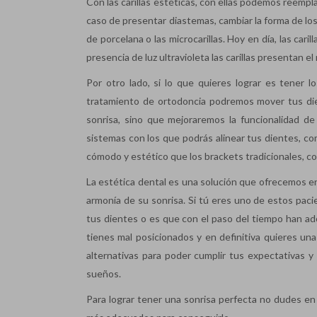
Con las carillas estéticas, con ellas podemos reempl
caso de presentar diastemas, cambiar la forma de los 
de porcelana o las microcarillas. Hoy en día, las cari
presencia de luz ultravioleta las carillas presentan 
Por otro lado, si lo que quieres lograr es tener 
tratamiento de ortodoncia podremos mover tus dien
sonrisa, sino que mejoraremos la funcionalidad d
sistemas con los que podrás alinear tus dientes, 
cómodo y estético que los brackets tradicionales, co
La estética dental es una solución que ofrecemos en
armonía de su sonrisa. Si tú eres uno de estos pac
tus dientes o es que con el paso del tiempo han ado
tienes mal posicionados y en definitiva quieres un
alternativas para poder cumplir tus expectativas y
sueños.
Para lograr tener una sonrisa perfecta no dudes en