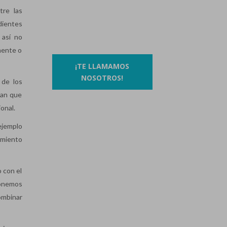
93 410 91 89
/
93 410 39 68
tre las
dientes
O si lo prefieres…
 así no
mente o
¡TE LLAMAMOS
NOSOTROS!
 de los
can que
onal.
ejemplo
amiento
 con el
ponemos
combinar