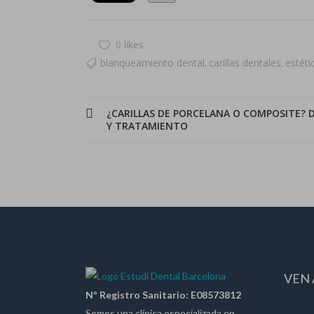
0 likes
blanqueamiento dental
carillas dentales
estéti
,
,
¿CARILLAS DE PORCELANA O COMPOSITE? D
Y TRATAMIENTO
VEN 
Nº Registro Sanitario: E08573812
Somos una clínica especializada en