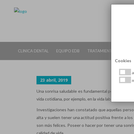
¿QUÉ SE CONSIDERA UNA SON
CLINICA DENTAL
EQUIPO EDB
TRATAMIENTOS DENTALE
Cookies
a
23 abril, 2019
m
Una sonrisa saludable es fundamental pero sí además
vida cotidiana, por ejemplo, en la vida laboral, social 
Investigaciones han constatado que aquellas pers
alta y suelen tener una actitud positiva frente a lo
son más felices. Poseer o hacer por tener una sonri
calidad de vida.