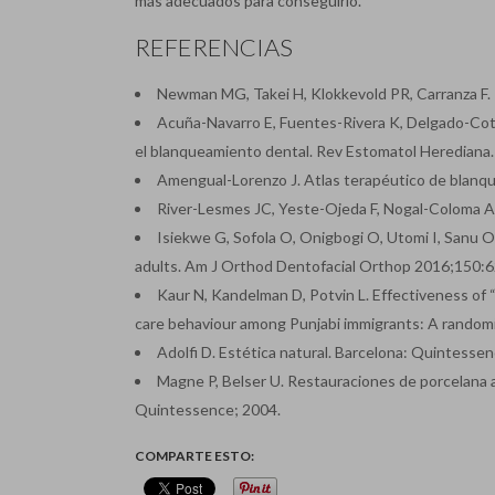
más adecuados para conseguirlo.
REFERENCIAS
Newman MG, Takei H, Klokkevold PR, Carranza F. P
Acuña-Navarro E, Fuentes-Rivera K, Delgado-Cotri
el blanqueamiento dental. Rev Estomatol Herediana.
Amengual-Lorenzo J. Atlas terapéutico de blanqu
River-Lesmes JC, Yeste-Ojeda F, Nogal-Coloma A
Isiekwe G, Sofola O, Onigbogi O, Utomi I, Sanu O,
adults. Am J Orthod Dentofacial Orthop 2016;150:6
Kaur N, Kandelman D, Potvin L. Effectiveness of “S
care behaviour among Punjabi immigrants: A randomiz
Adolfi D. Estética natural. Barcelona: Quintessen
Magne P, Belser U. Restauraciones de porcelana 
Quintessence; 2004.
COMPARTE ESTO: