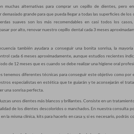
n muchas alternativas para comprar un cepillo de dientes, pero en
 demasiado grande para que pueda llegar a todas las superficies de los 
n cerdas suaves son los más recomendables en casi todos los casos,
 pasar por alto, renovar nuestro cepillo dental cada 3 meses aproximada
ecuencia también ayudara a conseguir una bonita sonrisa, la mayoría
ontrol cada 6 meses aproximadamente, aunque estudios recientes indi
odo de 12 meses que es cuando se debe realizar una higiene oral profesi
es tenemos diferentes técnicas para conseguir este objetivo como por 
estros especialistas en estética que te guiarán y te aconsejarán el trat
r una sonrisa perfecta.
zcas unos dientes más blancos y brillantes. Consiste en un tratamiento
tonalidad de los dientes descoloridos o manchados. En nuestra consulta 
en la misma clínica, kits para hacerlo en casa y, si es necesario, podrás 