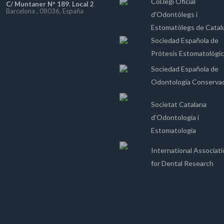
Col.legi Oficial
C/ Muntaner Nº 189. Local 2
Barcelona , 08036, España
d'Odontòlegs i
Estomatòlegs de Catal
Sociedad Española de
Prótesis Estomatológi
Sociedad Española de
Odontología Conserva
Societat Catalana
d’Odontologia i
Estomatologia
International Associat
for Dental Research