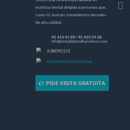
estética dental dirigida a personas que,
como tú, buscan tratamientos dentales
de alta calidad.
93 410 91 89
/
93 410 39 68
info@estudidentalbarcelona.com
638092155
estudidentalbarcelona
PIDE VISITA GRATUITA