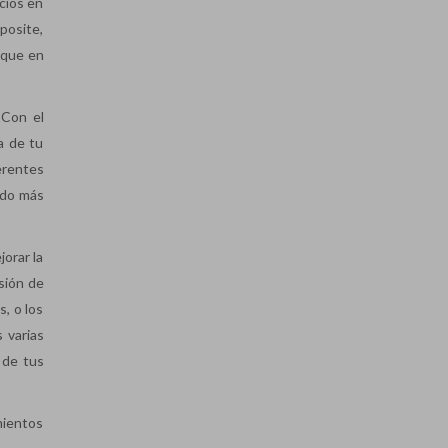
cios en
mposite,
, que en
 Con el
a de tu
erentes
odo más
orar la
sión de
, o los
 varias
 de tus
mientos