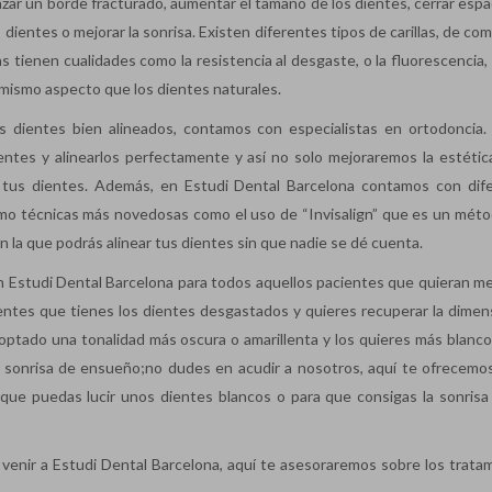
azar un borde fracturado, aumentar el tamaño de los dientes, cerrar espa
dientes o mejorar la sonrisa. Existen diferentes tipos de carillas, de co
llas tienen cualidades como la resistencia al desgaste, o la fluorescencia
el mismo aspecto que los dientes naturales.
los dientes bien alineados, contamos con especialistas en ortodoncia.
tes y alinearlos perfectamente y así no solo mejoraremos la estétic
e tus dientes. Además, en Estudi Dental Barcelona contamos con dif
como técnicas más novedosas como el uso de “Invisalign” que es un mét
n la que podrás alinear tus dientes sin que nadie se dé cuenta.
 Estudi Dental Barcelona para todos aquellos pacientes que quieran mej
ientes que tienes los dientes desgastados y quieres recuperar la dimen
ptado una tonalidad más oscura o amarillenta y los quieres más blancos
a sonrisa de ensueño;no dudes en acudir a nosotros, aquí te ofrecemos
 que puedas lucir unos dientes blancos o para que consigas la sonrisa
 venir a Estudi Dental Barcelona, aquí te asesoraremos sobre los trata