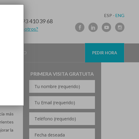
ESP -
ENG
10 91 89
/
93 410 39 68
lamamos nosotros?
O TENER?
CONTACTO
PEDIR HORA
PRIMERA VISITA GRATUITA
nuestra
cia más
rientes
orar la