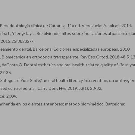
eriodontología clínica de Carranza. 11a ed. Venezuela: Amolca; c2014.
na L, Yileng-Tay L. Resolviendo mitos sobre indicaciones al paciente du
 2015;25(3):232-7.
eamiento dental. Barcelona: Ediciones especializadas europeas, 2010.
. Biomecánica en ortodoncia transparente. Rev Esp Ortod. 2018;48:5-13
 daCosta O. Dental esthetics and oral health-related quality of life in y
27-36.
afeguard Your Smile,” an oral health literacy intervention, on oral hygien
ed controlled trial. Can J Dent Hyg 2019;53(1): 23-32.
ce; 2004.
adherida en los dientes anteriores: método biomimético. Barcelona: