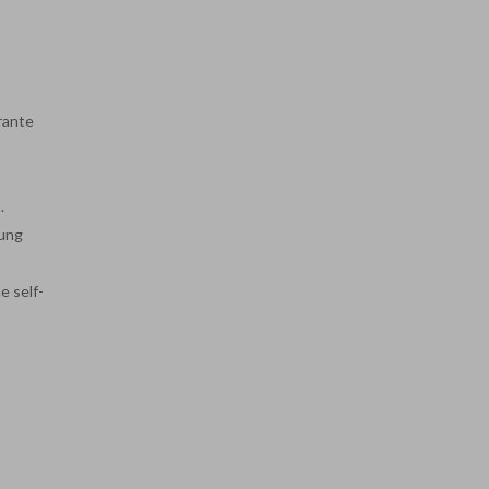
rante
.
oung
e self-