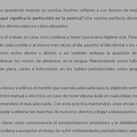
na
queriendo mejorar su sonrisa, muchos refieren a sus deseos de mej
¿qué significa la perfección en la sonrisa?
Una sonrisa perfecta dentr
 los dientes blancos y bien alineados.
s el trabajo en casa, esto conlleva a tener una buena higiene oral. Para
 cada comida o al menos tres veces al día, pasarte el hilo dental o los 
entos entre diente y diente, y así también evitaras la aparición de
a eliminar los restos de alimentos en la lengua. Manteniendo estos háb
de placa, caries e infecciones en los tejidos periodontales como gingi
s meses y utilices el modelo que sea más adecuado para ti, eligiendo ent
entre manual o eléctrico, en caso de tener alguna duda en cual utilizar, 
ecomendará el más adecuado. Con esta práctica mantendrás unas encías 
udar a eliminar las manchas de nuestros dientes y llegar a blanquearlos.
 tiene como consecuencia el envejecimiento prematuro y la debilidad
 conlleva a aumentar el riesgo de sufrir enfermedades periodontales; ad