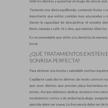
teñir los dientes y aumentar el riesgo de cáncer oral.
Teniendo una dieta equilibrada, comiendo frutas y ver
importante que evites comidas muy azucaradas y mu
tienen la capacidad de descalcificar el esmalte de
limón, naranja o café, té y vino, que además tiñen los
Es recomendable que visite a tu dentista de manera 
bucal.
¿QUÉ TRATAMIENTOS EXISTEN 
SONRISA PERFECTA?
Para obtener una bonita y saludable sonrisa requiere
Cepillarse cada día los dientes de modo correcto es
que unos dientes que prestan placa bacteriana no 
encías. Así que debemos dedicar al menos tres minutos
movimientos cortos y de arriba hacia abajo, asegurán
ejercida debe ser suave. La frecuencia debe ser de tr