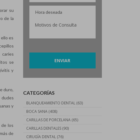
orar su
o de la
 ello es
cepillos
Por favor, deja este campo vacío.
 caries
itos se
vitis y
re duro,
CATEGORÍAS
no dudes
BLANQUEAMIENTO DENTAL
(63)
sanas y
BOCA SANA
(408)
CARILLAS DE PORCELANA
(65)
 de los
CARILLAS DENTALES
(90)
emás de
CIRUGÍA DENTAL
(76)