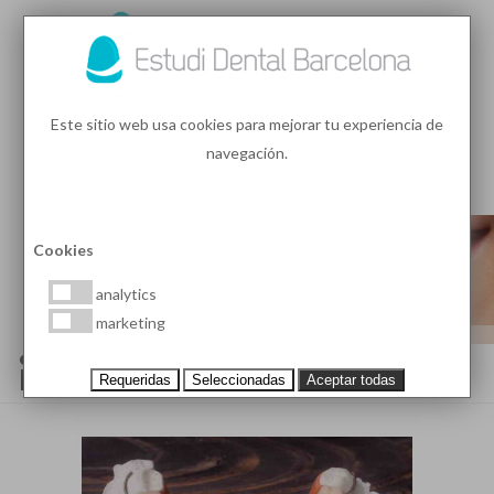
93 410 91 89
/
93 410 39 68
Este sitio web usa cookies para mejorar tu experiencia de
navegación.
MENU
PEDIR HORA
Cookies
analytics
marketing
¿QUÉ SON Y PARA QUÉ SIRVEN
LAS IMPRESIONES DENTALES?
Requeridas
Seleccionadas
Aceptar todas