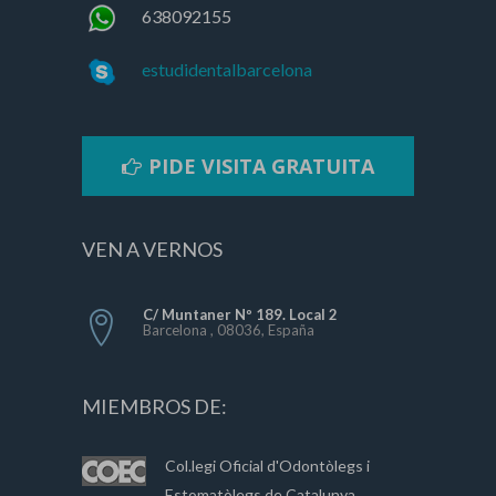
638092155
estudidentalbarcelona
PIDE VISITA GRATUITA
VEN A VERNOS
C/ Muntaner Nº 189. Local 2
Barcelona , 08036, España
MIEMBROS DE:
Col.legi Oficial d'Odontòlegs i
Estomatòlegs de Catalunya