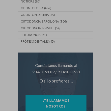
NOTICIAS
(86)
ODONTOLOGÍA
(682)
ODONTOPEDIATRÍA
(39)
ORTODONCIA BARCELONA
(166)
ORTODONCIA INVISIBLE
(54)
PERIODONCIA
(81)
PRÓTESIS DENTALES
(45)
Contáctanos llamando al
93 410 91 89
/
93 410 39 68
O si lo prefieres…
¡TE LLAMAMOS
NOSOTROS!