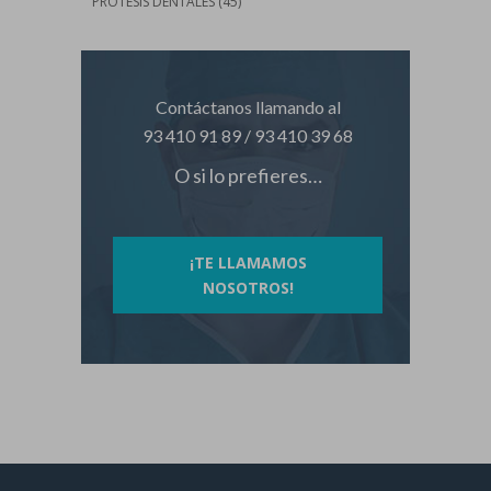
PRÓTESIS DENTALES
(45)
Contáctanos llamando al
93 410 91 89
/
93 410 39 68
O si lo prefieres…
¡TE LLAMAMOS
NOSOTROS!