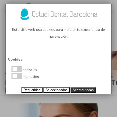
93 410 91 89
/
93 410 39 68
Este sitio web usa cookies para mejorar tu experiencia de
navegación.
MENU
PEDIR HORA
Cookies
analytics
TIPOS DE BRACKETS ESTÉTICOS
marketing
UTILIZADOS EN EL TRATAMIEN
DE ORTODONCIA
Requeridas
Seleccionadas
Aceptar todas