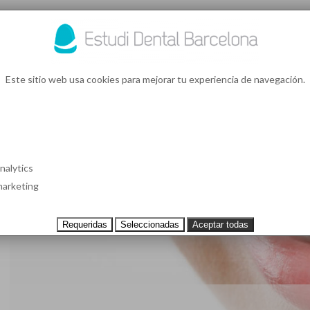
93 4
¿Te l
Este sitio web usa cookies para mejorar tu experiencia de navegación.
S EN BARCELONA
CASOS CLÍNICOS
TESTIMONIOS
PRECIOS
nalytics
arketing
Requeridas
Seleccionadas
Aceptar todas