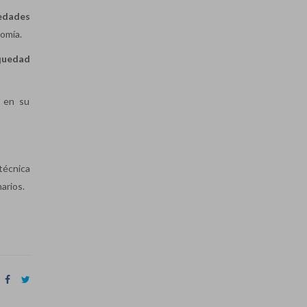
medades
omía.
equedad
s en su
técnica
narios.