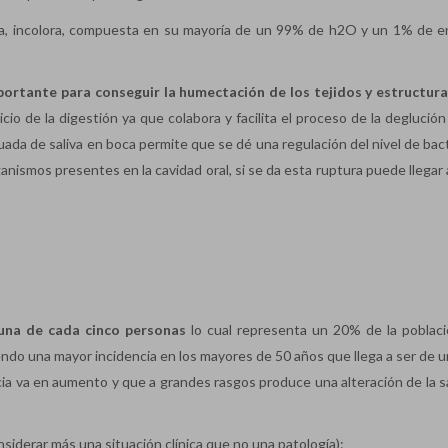
ida, incolora, compuesta en su mayoría de un 99% de h2O y un 1% de e
ortante para conseguir la humectación de los tejidos y estructura
icio de la digestión ya que colabora y facilita el proceso de la deglución
ada de saliva en boca permite que se dé una regulación del nivel de bact
anismos presentes en la cavidad oral, si se da esta ruptura puede llegar
una de cada cinco personas
lo cual representa un 20% de la poblac
ndo una mayor incidencia en los mayores de 50 años que llega a ser de u
cia va en aumento y que a grandes rasgos produce una alteración de la s
iderar más una situación clínica que no una patología):