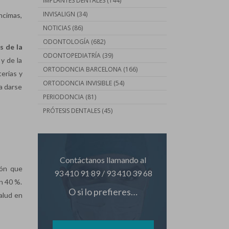
IMPLANTES DENTALES
(144)
INVISALIGN
(34)
ncimas,
NOTICIAS
(86)
ODONTOLOGÍA
(682)
s de la
ODONTOPEDIATRÍA
(39)
 y de la
ORTODONCIA BARCELONA
(166)
erias y
ORTODONCIA INVISIBLE
(54)
 a darse
PERIODONCIA
(81)
PRÓTESIS DENTALES
(45)
Contáctanos llamando al
ión que
93 410 91 89
/
93 410 39 68
n 40 %.
O si lo prefieres…
alud en