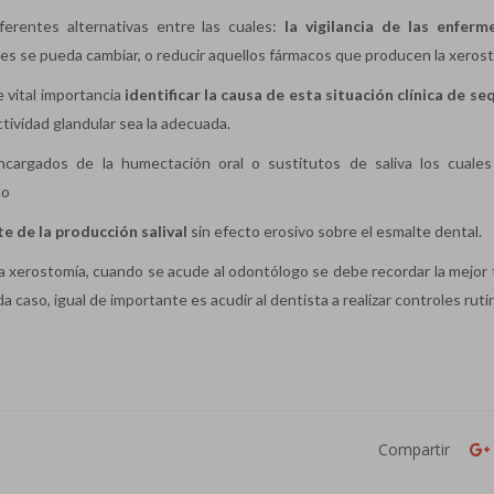
ferentes alternativas entre las cuales:
la vigilancia de las enfer
s se pueda cambiar, o reducir aquellos fármacos que producen la xerost
e vital importancia
identificar la causa de esta situación clínica de s
ctividad glandular sea la adecuada.
cargados de la humectación oral o sustitutos de saliva los cuale
co
e de la producción salival
sin efecto erosivo sobre el esmalte dental.
a xerostomía, cuando se acude al odontólogo se debe recordar la mejor 
a caso, igual de importante es acudir al dentista a realizar controles ruti
Compartir