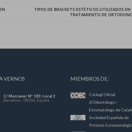
 EN
TIPOS DE BRACKETS ESTÉTICOS UTILIZADOS EN 
TRATAMIENTO DE ORTODONC
A VERNOS
MIEMBROS DE:
Col.legi Oficial
C/ Muntaner Nº 189. Local 2
Barcelona , 08036, España
d'Odontòlegs i
Estomatòlegs de Catal
Sociedad Española de
Prótesis Estomatológi