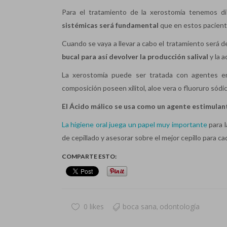
Para el tratamiento de la xerostomía tenemos di
sistémicas será fundamental
que en estos paciente
Cuando se vaya a llevar a cabo el tratamiento será d
bucal para así devolver la producción salival
y la a
La xerostomía puede ser tratada con agentes en
composición poseen xilitol, aloe vera o fluoruro sódi
El Ácido málico se usa como un agente estimulant
La higiene oral juega un papel muy importante
para l
de cepillado y asesorar sobre el mejor cepillo para cad
COMPARTE ESTO:
0 likes
boca sana
odontología
,