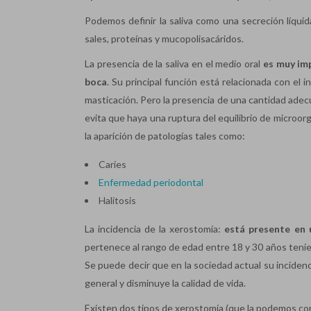
Podemos definir la saliva como una secreción líqu
sales, proteínas y mucopolisacáridos.
La presencia de la saliva en el medio oral
es muy imp
boca
. Su principal función está relacionada con el in
masticación. Pero la presencia de una cantidad adecu
evita que haya una ruptura del equilibrio de microorg
la aparición de patologías tales como:
Caries
Enfermedad periodontal
Halitosis
La incidencia de la xerostomía:
está presente en 
pertenece al rango de edad entre 18 y 30 años tenie
Se puede decir que en la sociedad actual su inciden
general y disminuye la calidad de vida.
Existen dos tipos de xerostomía (que la podemos cons