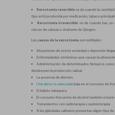
Xerostomía reversible
se da cuando la cantidad 
tipo está producida por medicación, tabaco principa
Xerostomía irreversible
se da cuando hay un d
cáncer de cabeza o síndrome de Sjörgen.
Las
causas de la xerostomía
son múltiples:
Situaciones de estrés ansiedad o depresión llegan
Enfermedades sistémicas que causan la alteración
Administración de determinados fármacos como: a
disminuyen la producción salival.
La ausencia de dientes.
Una dieta no adecuada
baja en el consumo de frut
El hábito tabáquico
El consumo frecuente de alcohol también estará 
Tratamientos con radioterapia y quimioterapia
Si las glándulas salivares presentan algún tipo de