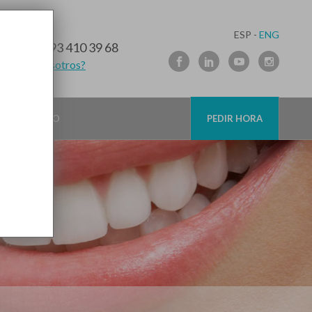
ESP -
ENG
10 91 89
/
93 410 39 68
lamamos nosotros?
CONTACTO
PEDIR HORA