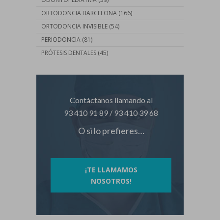
ORTODONCIA BARCELONA
(166)
ORTODONCIA INVISIBLE
(54)
PERIODONCIA
(81)
PRÓTESIS DENTALES
(45)
Contáctanos llamando al
93 410 91 89
/
93 410 39 68
O si lo prefieres…
¡TE LLAMAMOS
NOSOTROS!