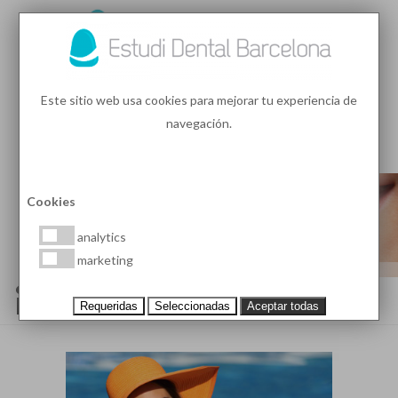
93 410 91 89
/
93 410 39 68
Este sitio web usa cookies para mejorar tu experiencia de
navegación.
MENU
PEDIR HORA
Cookies
analytics
marketing
¿CÓMO LOGRAR UNA SONRISA
PERFECTA?
Requeridas
Seleccionadas
Aceptar todas