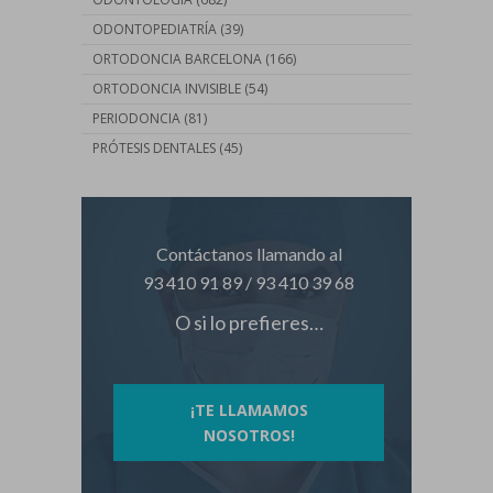
ODONTOPEDIATRÍA
(39)
ORTODONCIA BARCELONA
(166)
ORTODONCIA INVISIBLE
(54)
PERIODONCIA
(81)
PRÓTESIS DENTALES
(45)
Contáctanos llamando al
93 410 91 89
/
93 410 39 68
O si lo prefieres…
¡TE LLAMAMOS
NOSOTROS!