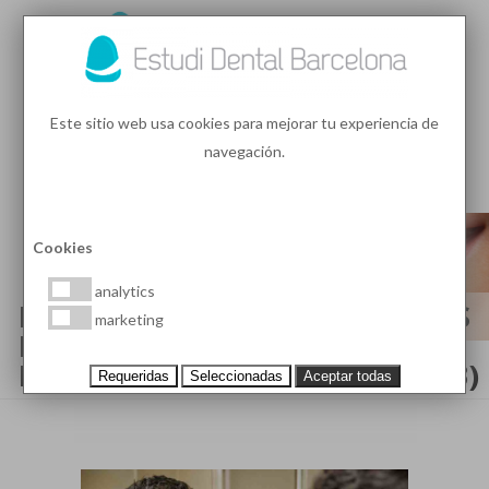
93 410 91 89
/
93 410 39 68
Este sitio web usa cookies para mejorar tu experiencia de
navegación.
MENU
PEDIR HORA
Cookies
analytics
EDB ONLINE CON LAS ÚLTIMAS
marketing
NOTICIAS EN SALUD BUCAL Y
ESTÉTICA DENTAL (PÁGINA 103)
Requeridas
Seleccionadas
Aceptar todas