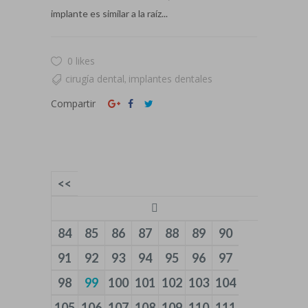
implante es similar a la raíz...
0 likes
cirugía dental
implantes dentales
,
Compartir
<<
84
85
86
87
88
89
90
91
92
93
94
95
96
97
98
99
100
101
102
103
104
105
106
107
108
109
110
111