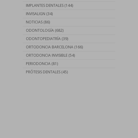
IMPLANTES DENTALES
(144)
INVISALIGN
(34)
NOTICIAS
(86)
ODONTOLOGÍA
(682)
ODONTOPEDIATRÍA
(39)
ORTODONCIA BARCELONA
(166)
ORTODONCIA INVISIBLE
(54)
PERIODONCIA
(81)
PRÓTESIS DENTALES
(45)
Contáctanos llamando al
93 410 91 89
/
93 410 39 68
O si lo prefieres…