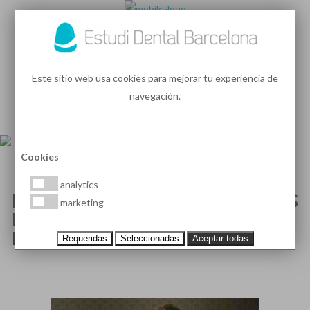
93 410 91 89
/
93 410 39 68
Este sitio web usa cookies para mejorar tu experiencia de
navegación.
MENU
PEDIR HORA
Cookies
analytics
EDB ONLINE CON LAS ÚLTIMAS
marketing
NOTICIAS EN SALUD BUCAL Y
ESTÉTICA DENTAL (PÁGINA 99)
Requeridas
Seleccionadas
Aceptar todas