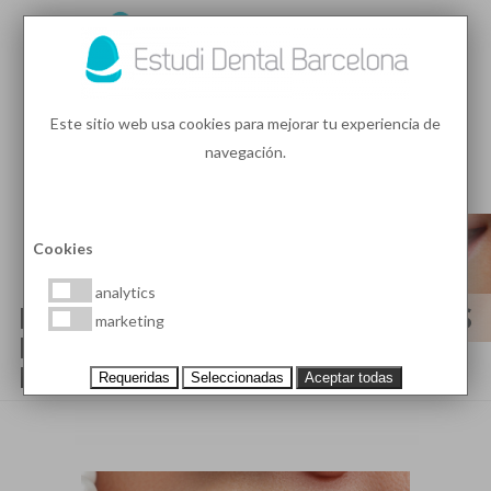
93 410 91 89
/
93 410 39 68
Este sitio web usa cookies para mejorar tu experiencia de
navegación.
MENU
PEDIR HORA
Cookies
analytics
EDB ONLINE CON LAS ÚLTIMAS
marketing
NOTICIAS EN SALUD BUCAL Y
ESTÉTICA DENTAL (PÁGINA 4)
Requeridas
Seleccionadas
Aceptar todas