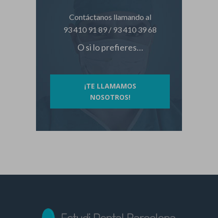
Contáctanos llamando al
93 410 91 89
/
93 410 39 68
O si lo prefieres…
¡TE LLAMAMOS
NOSOTROS!