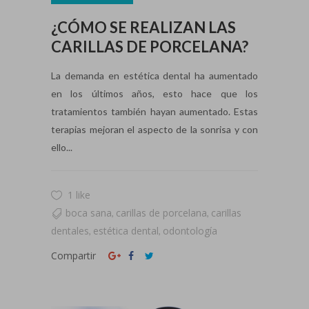
¿CÓMO SE REALIZAN LAS
CARILLAS DE PORCELANA?
La demanda en estética dental ha aumentado
en los últimos años, esto hace que los
tratamientos también hayan aumentado. Estas
terapias mejoran el aspecto de la sonrisa y con
ello...
1 like
boca sana
carillas de porcelana
carillas
,
,
dentales
estética dental
odontología
,
,
Compartir