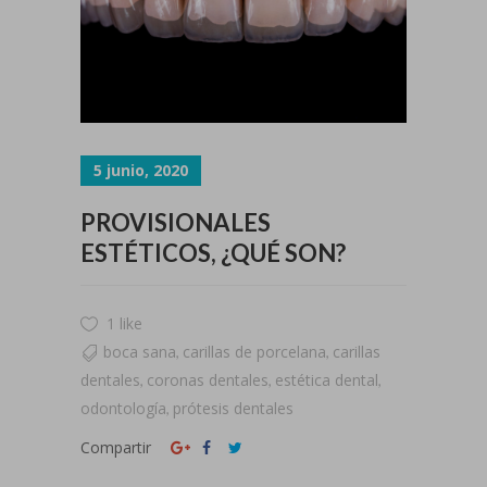
5 junio, 2020
PROVISIONALES
ESTÉTICOS, ¿QUÉ SON?
1 like
boca sana
carillas de porcelana
carillas
,
,
dentales
coronas dentales
estética dental
,
,
,
odontología
prótesis dentales
,
Compartir