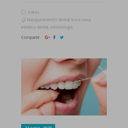
0 likes
blanqueamiento dental
boca sana
,
,
estética dental
odontología
,
Compartir
22 junio, 2020