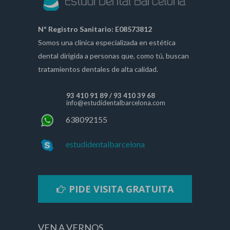
Nº Registro Sanitario: E08573812
Somos una clínica especializada en estética
dental dirigida a personas que, como tú, buscan
tratamientos dentales de alta calidad.
93 410 91 89
/
93 410 39 68
info@estudidentalbarcelona.com
638092155
estudidentalbarcelona
PIDE VISITA GRATUITA
VEN A VERNOS