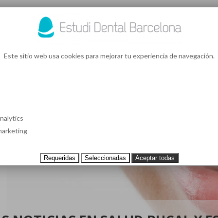
93 4
¿Te l
Este sitio web usa cookies para mejorar tu experiencia de navegación.
S EN BARCELONA
CASOS CLÍNICOS
TESTIMONIOS
PRECIOS
nalytics
arketing
Requeridas
Seleccionadas
Aceptar todas