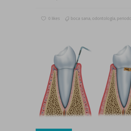
0 likes
boca sana
odontología
period
,
,