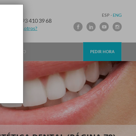
ESP -
ENG
10 91 89
/
93 410 39 68
lamamos nosotros?
CONTACTO
PEDIR HORA