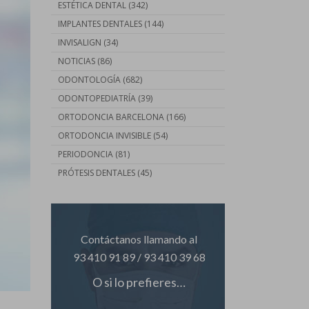
ESTÉTICA DENTAL
(342)
IMPLANTES DENTALES
(144)
INVISALIGN
(34)
NOTICIAS
(86)
ODONTOLOGÍA
(682)
ODONTOPEDIATRÍA
(39)
ORTODONCIA BARCELONA
(166)
ORTODONCIA INVISIBLE
(54)
PERIODONCIA
(81)
PRÓTESIS DENTALES
(45)
Contáctanos llamando al
93 410 91 89
/
93 410 39 68
O si lo prefieres…