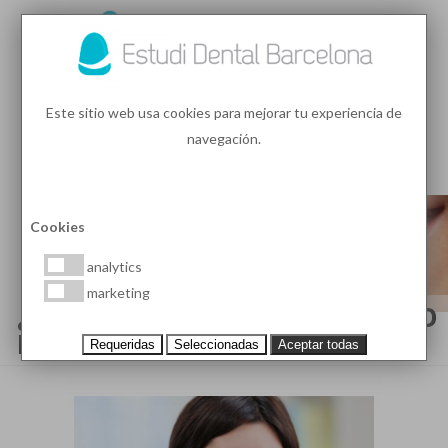
93 410 91 89
/
93 410 39 68
Este sitio web usa cookies para mejorar tu experiencia de
navegación.
MENU
PEDIR HORA
Cookies
analytics
marketing
¿QUÉ ES UN FLEMÓN Y CUÁNTO
PUEDE DURAR?
Requeridas
Seleccionadas
Aceptar todas