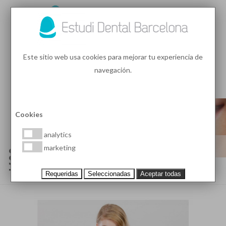
93 410 91 89
/
93 410 39 68
Este sitio web usa cookies para mejorar tu experiencia de
navegación.
MENU
PEDIR HORA
Cookies
analytics
¿QUÉ ES EL FRENILLO LABIAL
marketing
SUPERIOR Y CUÁNDO HAY QUE
TRATARLO?
Requeridas
Seleccionadas
Aceptar todas