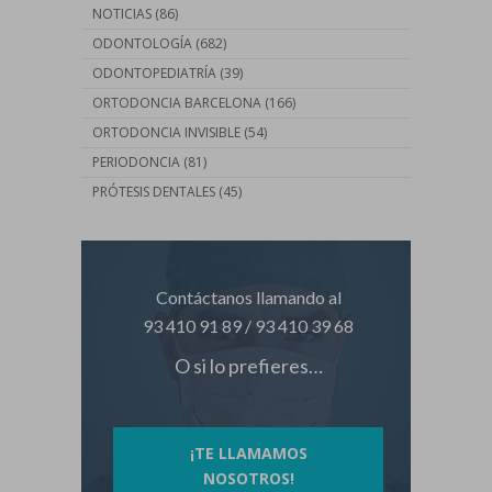
NOTICIAS
(86)
ODONTOLOGÍA
(682)
ODONTOPEDIATRÍA
(39)
ORTODONCIA BARCELONA
(166)
ORTODONCIA INVISIBLE
(54)
PERIODONCIA
(81)
PRÓTESIS DENTALES
(45)
Contáctanos llamando al
93 410 91 89
/
93 410 39 68
O si lo prefieres…
¡TE LLAMAMOS
NOSOTROS!