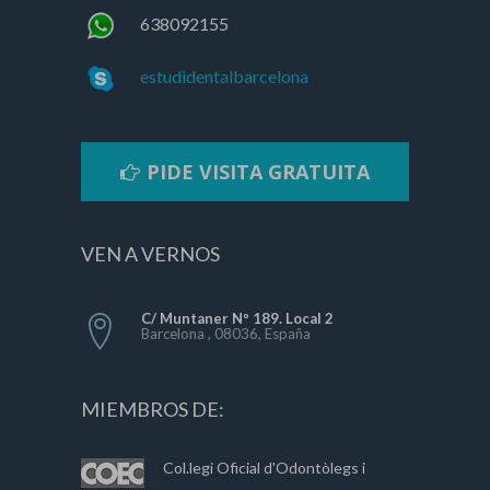
638092155
estudidentalbarcelona
PIDE VISITA GRATUITA
VEN A VERNOS
C/ Muntaner Nº 189. Local 2
Barcelona , 08036, España
MIEMBROS DE:
Col.legi Oficial d'Odontòlegs i