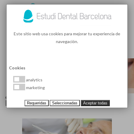
93 410 91 89
/
93 410 39 68
Este sitio web usa cookies para mejorar tu experiencia de
navegación.
MENU
PEDIR HORA
Cookies
analytics
marketing
¿QUÉ SON LAS BOLSAS
PERIODONTALES?
Requeridas
Seleccionadas
Aceptar todas