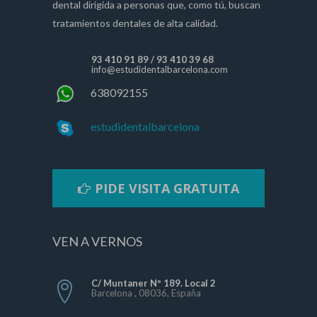
dental dirigida a personas que, como tú, buscan
tratamientos dentales de alta calidad.
93 410 91 89
/
93 410 39 68
info@estudidentalbarcelona.com
638092155
estudidentalbarcelona
PIDE VISITA GRATUITA
VEN A VERNOS
C/ Muntaner Nº 189. Local 2
Barcelona , 08036, España