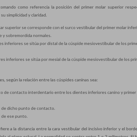
 tomando como referencia la posición del primer molar superior respe
 su simplicidad y claridad.
ar superior se corresponde con el surco vestibular del primer molar inferi
alte y sobremordida normales.
es inferiores se sitúa por distal de la cúspide mesiovestibular de los pri
ares inferiores se sitúa por mesial de la cúspide mesiovestibular de los pr
es, según la relación entre las cúspides caninas sea:
to de contacto interdentario entre los dientes inferiores canino y primer
ial de dicho punto de contacto.
tal de ese punto.
fiere a la distancia entre la cara vestibular del incisivo inferior y el borde
lela al plano oclusal. La normalidad se centra entre 1 o 2 milímetros. Si