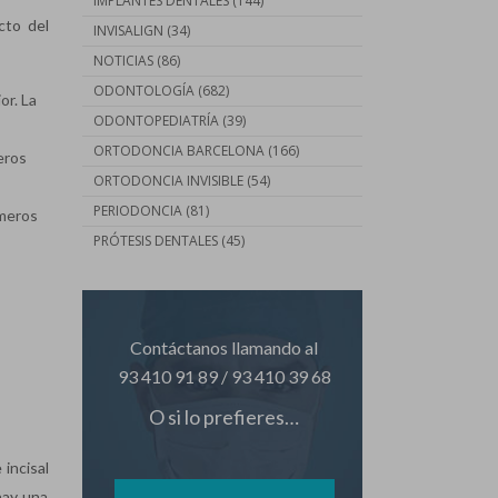
IMPLANTES DENTALES
(144)
cto del
INVISALIGN
(34)
NOTICIAS
(86)
ODONTOLOGÍA
(682)
or. La
ODONTOPEDIATRÍA
(39)
ORTODONCIA BARCELONA
(166)
meros
ORTODONCIA INVISIBLE
(54)
PERIODONCIA
(81)
imeros
PRÓTESIS DENTALES
(45)
Contáctanos llamando al
93 410 91 89
/
93 410 39 68
O si lo prefieres…
 incisal
 hay una