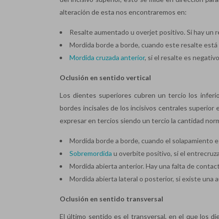
alteración de esta nos encontraremos en:
Resalte aumentado u overjet positivo. Si hay un re
Mordida borde a borde, cuando este resalte está
Mordida cruzada anterior
, si el resalte es negativ
Oclusión en sentido vertical
Los dientes superiores cubren un tercio los inferi
bordes incisales de los incisivos centrales superior
expresar en tercios siendo un tercio la cantidad nor
Mordida borde a borde, cuando el solapamiento e
Sobremordida
u overbite positivo, si el entrecru
Mordida abierta anterior. Hay una falta de contact
Mordida abierta lateral o posterior, si existe un
Oclusión en sentido transversal
El último sentido es el transversal, en el que los d