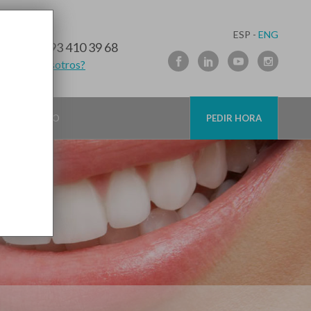
ESP -
ENG
10 91 89
/
93 410 39 68
lamamos nosotros?
CONTACTO
PEDIR HORA