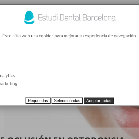
93 4
¿Te l
Este sitio web usa cookies para mejorar tu experiencia de navegación.
S EN BARCELONA
CASOS CLÍNICOS
TESTIMONIOS
PRECIOS
nalytics
arketing
Requeridas
Seleccionadas
Aceptar todas