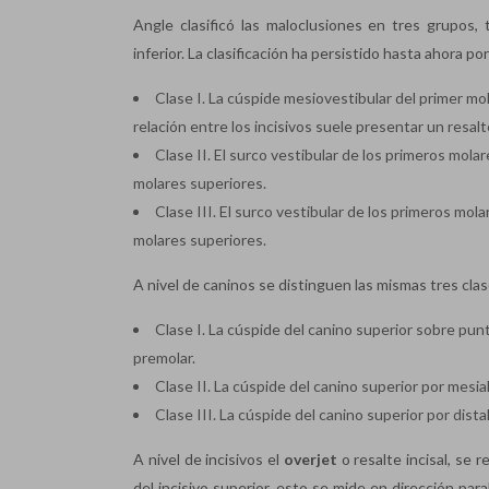
Angle clasificó las maloclusiones en tres grupos,
inferior. La clasificación ha persistido hasta ahora por
Clase I. La cúspide mesiovestibular del primer mol
relación entre los incisivos suele presentar un res
Clase II. El surco vestibular de los primeros molar
molares superiores.
Clase III. El surco vestibular de los primeros mol
molares superiores.
A nivel de caninos se distinguen las mismas tres clas
Clase I. La cúspide del canino superior sobre pun
premolar.
Clase II. La cúspide del canino superior por mes
Clase III. La cúspide del canino superior por dis
A nivel de incisivos el
overjet
o resalte incisal, se re
del incisivo superior, esto se mide en dirección para