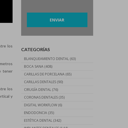
Por favor, deja este campo vacío.
tre los
CATEGORÍAS
BLANQUEAMIENTO DENTAL
(63)
ámetros
BOCA SANA
(408)
e tener
CARILLAS DE PORCELANA
(65)
CARILLAS DENTALES
(90)
tre los
CIRUGÍA DENTAL
(76)
rtical y
CORONAS DENTALES
(35)
DIGITAL WORKFLOW
(6)
ENDODONCIA
(35)
ESTÉTICA DENTAL
(342)