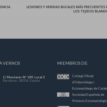
DONCIA
LESIONES Y HERIDAS BUCALES MÁS FRECUENTES 
LOS TEJIDOS BLAND
A VERNOS
MIEMBROS DE:
Col.legi Oficial
C/ Muntaner Nº 189. Local 2
Barcelona , 08036, España
d'Odontòlegs i
Estomatòlegs de Catal
Sociedad Española de
Prótesis Estomatológi