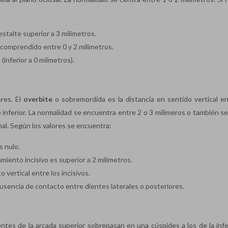
stalte superior a 3 milímetros.
 comprendido entre 0 y 2 milímetros.
o (inferior a 0 miímetros).
ores. El
overbite
o sobremordida es la distancia en sentido vertical en
 e inferior. La normalidad se encuentra entre 2 o 3 milímeros o también 
mal. Según los valores se encuentra:
s nulo.
zamiento incisivo es superior a 2 milímetros.
o vertical entre los incisivos.
a ausencia de contacto entre dientes laterales o posteriores.
ientes de la arcada superior sobrepasan en una cúspides a los de la infe