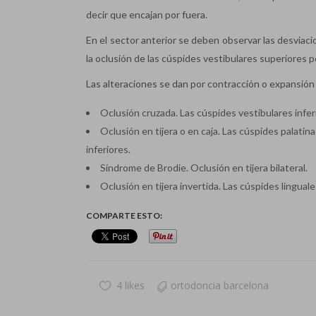
decir que encajan por fuera.
En el sector anterior se deben observar las desviaci
la oclusión de las cúspides vestibulares superiores p
Las alteraciones se dan por contracción o expansión 
Oclusión cruzada. Las cúspides vestibulares infe
Oclusión en tijera o en caja. Las cúspides palati
inferiores.
Síndrome de Brodie. Oclusión en tijera bilateral.
Oclusión en tijera invertida. Las cúspides lingual
COMPARTE ESTO:
4 likes
ortodoncia barcelona