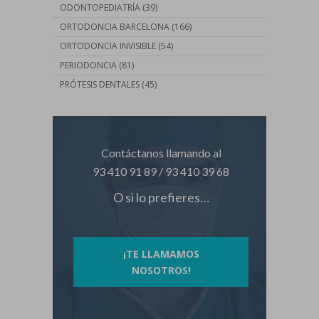
ODONTOPEDIATRÍA
(39)
ORTODONCIA BARCELONA
(166)
ORTODONCIA INVISIBLE
(54)
PERIODONCIA
(81)
PRÓTESIS DENTALES
(45)
Contáctanos llamando al
93 410 91 89
/
93 410 39 68
O si lo prefieres…
¡TE LLAMAMOS
NOSOTROS!