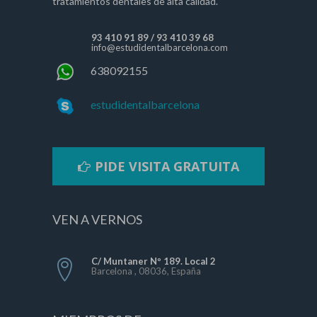
tratamientos dentales de alta calidad.
93 410 91 89
/
93 410 39 68
info@estudidentalbarcelona.com
638092155
estudidentalbarcelona
PIDE VISITA GRATUITA
VEN A VERNOS
C/ Muntaner Nº 189. Local 2
Barcelona , 08036, España