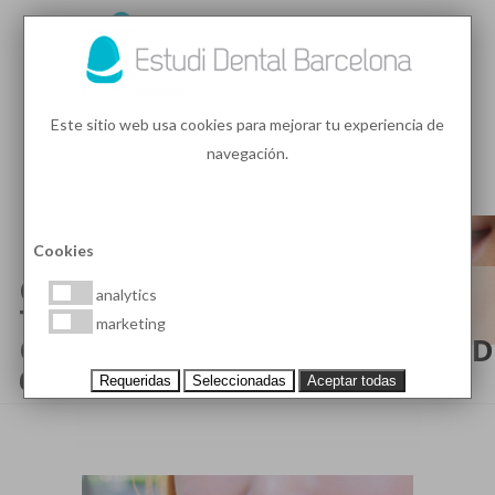
93 410 91 89
/
93 410 39 68
Este sitio web usa cookies para mejorar tu experiencia de
navegación.
MENU
PEDIR HORA
Cookies
ODONTOLOGIA Y
analytics
TRATAMIENTOS
marketing
ODONTOLÓGICOS (PÁGINA 29 D
69)
Requeridas
Seleccionadas
Aceptar todas