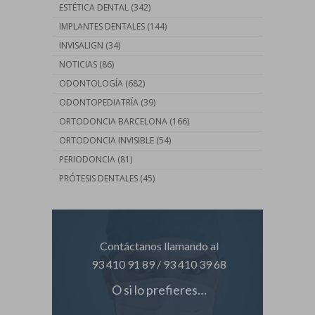
ESTÉTICA DENTAL
(342)
IMPLANTES DENTALES
(144)
INVISALIGN
(34)
NOTICIAS
(86)
ODONTOLOGÍA
(682)
ODONTOPEDIATRÍA
(39)
ORTODONCIA BARCELONA
(166)
ORTODONCIA INVISIBLE
(54)
PERIODONCIA
(81)
PRÓTESIS DENTALES
(45)
Contáctanos llamando al
93 410 91 89
/
93 410 39 68
O si lo prefieres…