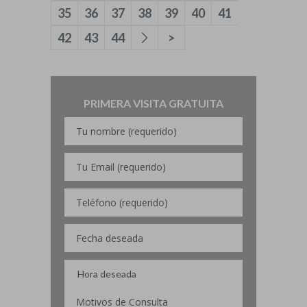
35
36
37
38
39
40
41
42
43
44
>
PRIMERA VISITA GRATUITA