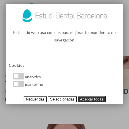
93 410 91 89
/
93 410 39 68
Este sitio web usa cookies para mejorar tu experiencia de
navegación.
MENU
PEDIR HORA
Cookies
ODONTOLOGIA Y
analytics
TRATAMIENTOS
marketing
ODONTOLÓGICOS (PÁGINA 32 D
69)
Requeridas
Seleccionadas
Aceptar todas