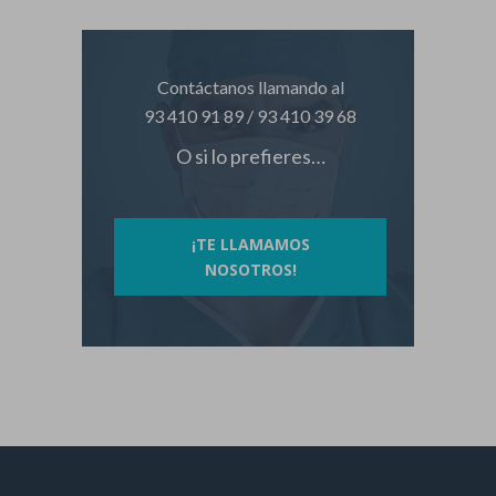
Contáctanos llamando al
93 410 91 89
/
93 410 39 68
O si lo prefieres…
¡TE LLAMAMOS
NOSOTROS!